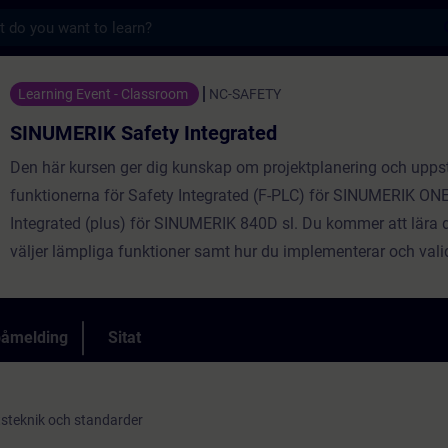
s
ety Integrated - Opplæring - Opplæring - F
Learning Event - Classroom
NC-SAFETY
SINUMERIK Safety Integrated
Den här kursen ger dig kunskap om projektplanering och uppst
funktionerna för Safety Integrated (F-PLC) för SINUMERIK ON
Integrated (plus) för SINUMERIK 840D sl. Du kommer att lära 
väljer lämpliga funktioner samt hur du implementerar och vali
påmelding
Sitat
steknik och standarder