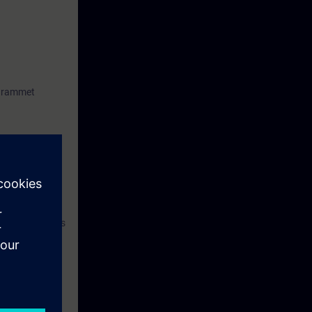
ogrammet
erhetsvariant
n konfigureras
ering av
 Safety