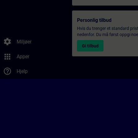
Personlig tilbud
Hvis du trenger et standard pris
nedenfor. Du må først oppgi noen
settings
Miljøer
Gi tilbud
apps
Apper
help_outline
Hjelp