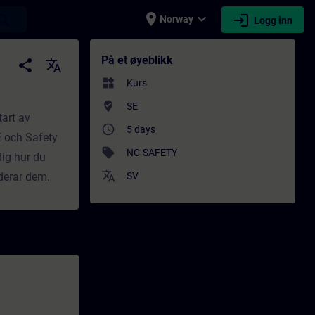
place
expand_more
login
earch
Norway
Logg inn
aglig utvikling | SITRAIN
På et øyeblikk
share
translate
widgets
Kurs
where_to_vote
SE
art av
access_time
5 days
E och Safety
sell
NC-SAFETY
dig hur du
translate
derar dem.
SV