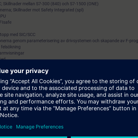
; Skillnader mellan S7-300 (840) och S7-1500 (ONE)
erna; Skillnader mot Safety Integrated (spl)
CPU
FIsafe
stopp med SIC/SCC
onerna genom parameterisering av drivsystemen och skapande av F-pr
 felsökning
larmvisningar
ted
ar med SINUMERIK utbildningsutrustning
 säkerhetsfunktionerna i SINUMERIK Safety Integrated (F-PLC). Denna säk
 SINUMERIK ONE, men kan också användas med SINUMERIK 840D sl. PLC:
al.
mpa de olika säkerhetsfunktionerna och känna till deras parameterisering,
ursen utför du alla steg, från aktivering, parameterisering och programm
vet med protokoll. Detta gör att du kan dra full nytta av fördelarna med
tygsmaskin.