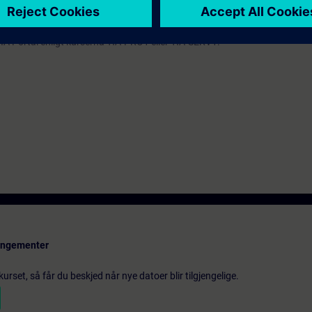
COM eller NC-ONE-UP eller NC-84SL-COM (tidigare NC-84SLSIP).
Portal enligt kurserna TIA-PRO1 eller TIA-SERV1.
rangementer
urset, så får du beskjed når nye datoer blir tilgjengelige.