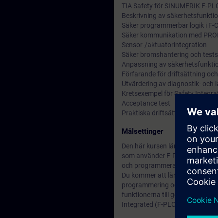
TIA Safety för SINUMERIK F-PLC
Beskrivning av säkerhetsfunktion
Säker programmerbar logik i F-
Säker kommunikation med PRO
Sensor-/aktuatorintegration
Säker bromshantering och test
Anpassning av säkerhetsfunkti
Förfarande för driftsättning och
Utvärdering av diagnostik- och 
Kretsexempel för Safety Integra
Acceptance test
Praktiska driftsättningsövning
Målsettinger
Den här kursen lär dig hantera
som använder F-PLC krävs för
och programmeras med TIA Port
Du kommer att lära dig att tillä
programmering och testning. I k
funktionerna till godkännandepro
Integrated (F-PLC) för din verk