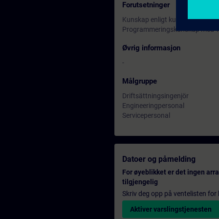
Forutsetninger
Kunskap enligt kursen NC-ONE-
Programmeringskunskap med TIA 
Øvrig informasjon
-
Målgruppe
Driftsättningsingenjör
Engineeringpersonal
Servicepersonal
Datoer og påmelding
For øyeblikket er det ingen ar
tilgjengelig
Skriv deg opp på ventelisten for k
Aktiver varslingstjenesten