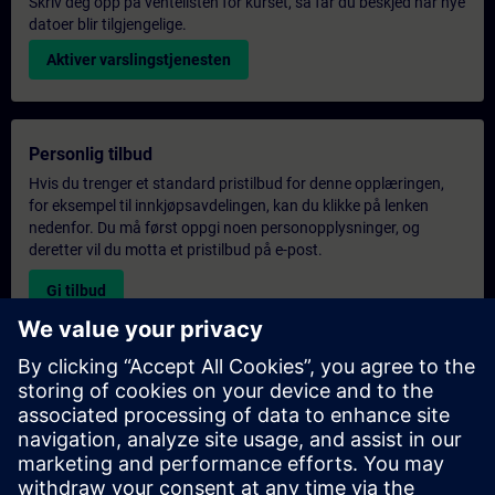
Skriv deg opp på ventelisten for kurset, så får du beskjed når nye
datoer blir tilgjengelige.
Aktiver varslingstjenesten
Personlig tilbud
Hvis du trenger et standard pristilbud for denne opplæringen,
for eksempel til innkjøpsavdelingen, kan du klikke på lenken
nedenfor. Du må først oppgi noen personopplysninger, og
deretter vil du motta et pristilbud på e-post.
Gi tilbud
Forespørsel om eksklusiv opplæring
Fyll ut skjemaet nedenfor hvis du ønsker et tilbud på et
eksklusivt kurs, enten på stedet, virtuelt eller på vårt SITRAIN-
kurssenter. Denne typen forespørsel passer for større grupper (6
personer eller flere). Etter at du har oppgitt kontaktinformasjon