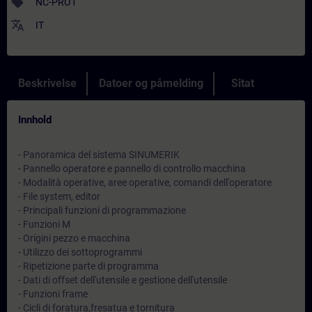
sell
NC-PRO1
translate
IT
Beskrivelse
Datoer og påmelding
Sitat
Innhold
- Panoramica del sistema SINUMERIK
- Pannello operatore e pannello di controllo macchina
- Modalità operative, aree operative, comandi dell'operatore
- File system, editor
- Principali funzioni di programmazione
- Funzioni M
- Origini pezzo e macchina
- Utilizzo dei sottoprogrammi
- Ripetizione parte di programma
- Dati di offset dell'utensile e gestione dell'utensile
- Funzioni frame
- Cicli di foratura,fresatua e tornitura