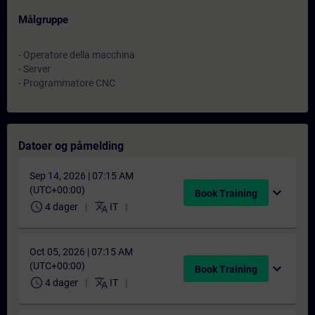
Målgruppe
- Operatore della macchina
- Server
- Programmatore CNC
Datoer og påmelding
Sep 14, 2026 | 07:15 AM
(UTC+00:00)
expand_more
Book Training
schedule
translate
4 dager
IT
Oct 05, 2026 | 07:15 AM
(UTC+00:00)
expand_more
Book Training
schedule
translate
4 dager
IT