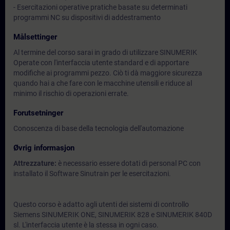
- Esercitazioni operative pratiche basate su determinati
programmi NC su dispositivi di addestramento
Målsettinger
Al termine del corso sarai in grado di utilizzare SINUMERIK
Operate con l'interfaccia utente standard e di apportare
modifiche ai programmi pezzo. Ciò ti dà maggiore sicurezza
quando hai a che fare con le macchine utensili e riduce al
minimo il rischio di operazioni errate.
Forutsetninger
Conoscenza di base della tecnologia dell'automazione
Øvrig informasjon
Attrezzature:
è necessario essere dotati di personal PC con
installato il Software Sinutrain per le esercitazioni.
Questo corso è adatto agli utenti dei sistemi di controllo
Siemens SINUMERIK ONE, SINUMERIK 828 e SINUMERIK 840D
sl. L'interfaccia utente è la stessa in ogni caso.