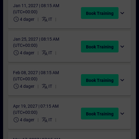
Jan 11, 2027 | 08:15 AM
(UTC+00:00)
expand_more
Book Training
schedule
translate
4 dager
IT
Jan 25, 2027 | 08:15 AM
(UTC+00:00)
expand_more
Book Training
schedule
translate
4 dager
IT
Feb 08, 2027 | 08:15 AM
(UTC+00:00)
expand_more
Book Training
schedule
translate
4 dager
IT
Apr 19, 2027 | 07:15 AM
(UTC+00:00)
expand_more
Book Training
schedule
translate
4 dager
IT