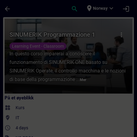
Gå til hovedinnhold
Siden er lastet inn
place
expand_more
arrow_back
search
login
Norway
Kurs - SINUMERIK Programmazione 1 - Oppl
SINUMERIK Programmazione 1
more_vert
Learning Event - Classroom
In questo corso imparerai a conoscere il
funzionamento di SINUMERIK ONE basato su
SINUMERIK Operate, il controllo macchina e le nozioni
di base della programmazione ...
Mer
På et øyeblikk
widgets
Kurs
where_to_vote
IT
access_time
4 days