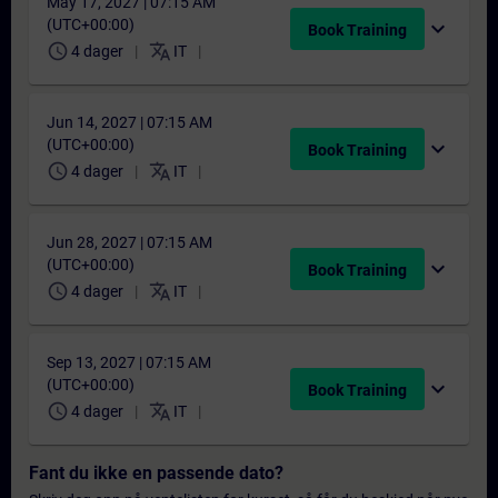
May 17, 2027 | 07:15 AM
(UTC+00:00)
expand_more
Book Training
schedule
translate
4 dager
IT
Jun 14, 2027 | 07:15 AM
(UTC+00:00)
expand_more
Book Training
schedule
translate
4 dager
IT
Jun 28, 2027 | 07:15 AM
(UTC+00:00)
expand_more
Book Training
schedule
translate
4 dager
IT
Sep 13, 2027 | 07:15 AM
(UTC+00:00)
expand_more
Book Training
schedule
translate
4 dager
IT
Fant du ikke en passende dato?