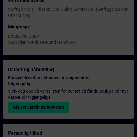
Øvrig informasjon
Verfügbar als Präsenz- und Online-Seminar, auf Anfrage als Vor-
Ort-Training.
Målgruppe
Berufschullehrer
Ausbilder in Industrie und Handwerk
Datoer og påmelding
For øyeblikket er det ingen arrangementer
tilgjengelig
Skriv deg opp på ventelisten for kurset, så får du beskjed når nye
datoer blir tilgjengelige.
Aktiver varslingstjenesten
Personlig tilbud