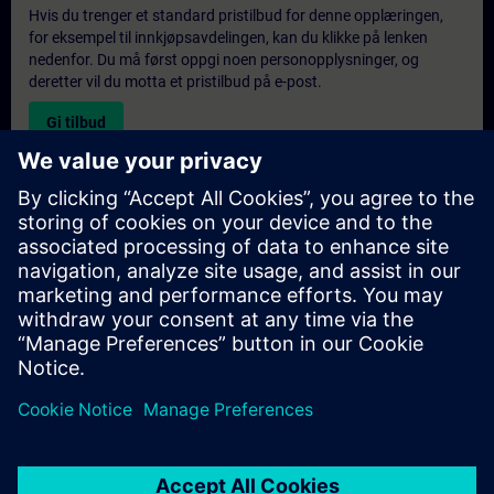
Hvis du trenger et standard pristilbud for denne opplæringen,
for eksempel til innkjøpsavdelingen, kan du klikke på lenken
nedenfor. Du må først oppgi noen personopplysninger, og
deretter vil du motta et pristilbud på e-post.
Gi tilbud
Forespørsel om eksklusiv opplæring
Fyll ut skjemaet nedenfor hvis du ønsker et tilbud på et
eksklusivt kurs, enten på stedet, virtuelt eller på vårt SITRAIN-
kurssenter. Denne typen forespørsel passer for større grupper (6
personer eller flere). Etter at du har oppgitt kontaktinformasjon
og kursbehov, vil du motta et tilbud fra oss.
Be om eksklusivt tilbud