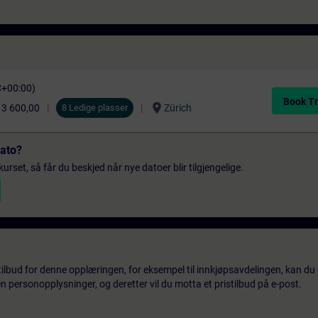
C+00:00)
Book Tr
location_on
3 600,00
8 Ledige plasser
Zürich
dato?
urset, så får du beskjed når nye datoer blir tilgjengelige.
tilbud for denne opplæringen, for eksempel til innkjøpsavdelingen, kan du 
 personopplysninger, og deretter vil du motta et pristilbud på e-post.