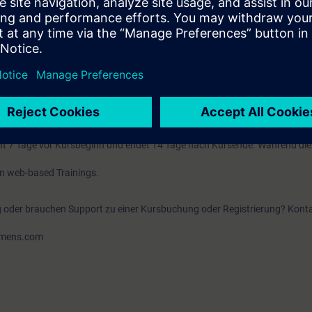
-Portal
K 840DSL entsprechend dem Kurs NC-84SL-SIP.
dung, Kenntnisse und Erfahrungen im Bereich Elektrotechnik, sowie Kennt
men, anhand derer man die übertragenen Arbeiten beurteilen und möglich
erkennen und vermeiden kann.
t 7 Tage vor Kursbeginn und endet 14 Tage nach Kursende. Während di
en web-based Trainings.
g oder brauchen Support zu einer Kursbuchung oder Registrierung? Konta
iemens.com