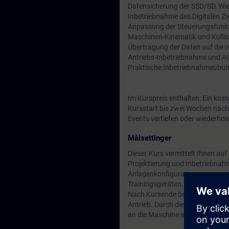
Datensicherung der SSD/SD, Wi
Inbetriebnahme des Digitalen Zw
Anpassung der Steuerungsfunkt
Maschinen-Kinematik und Koll
Übertragung der Daten auf die 
Antriebs-Inbetriebnahme und 
Praktische Inbetriebnahmeübung
Im Kurspreis enthalten: Ein kos
Kursstart bis zwei Wochen nach
Events vertiefen oder wiederhol
Målsettinger
Dieser Kurs vermittelt Ihnen au
Projektierung und Inbetriebnah
Anlagenkonfigurationen zu erste
Trainingsgeräten.
Nach Kursende beherrschen Si
Antrieb. Durch die Kenntnisse d
an die Maschine anzupassen und