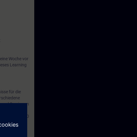
t
eine Woche vor
ieses Learning
sse für die
erschiedene
e und Service an
 SINAMICS S120
erung optimal