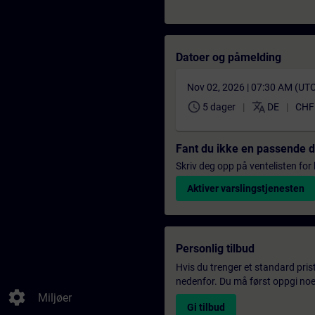
Datoer og påmelding
Nov 02, 2026 | 07:30 AM (UT
schedule
translate
5 dager
DE
CHF 
Fant du ikke en passende 
Skriv deg opp på ventelisten for k
Aktiver varslingstjenesten
Personlig tilbud
Hvis du trenger et standard pris
nedenfor. Du må først oppgi noen
settings
Miljøer
Gi tilbud