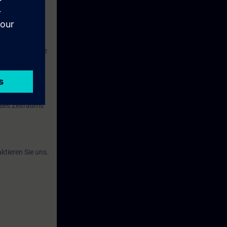
nis der
e Gefahren, die
eses Zeitraums
ktieren Sie uns.