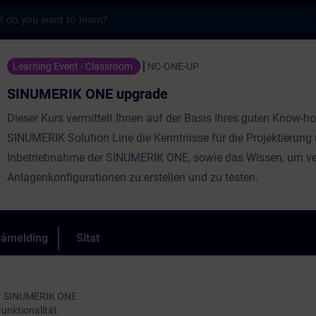
s
 upgrade - Opplæring - Opplæring - Faglig
Learning Event - Classroom
NC-ONE-UP
SINUMERIK ONE upgrade
Dieser Kurs vermittelt Ihnen auf der Basis Ihres guten Know-h
SINUMERIK Solution Line die Kenntnisse für die Projektierung
Inbetriebnahme der SINUMERIK ONE, sowie das Wissen, um v
Anlagenkonfigurationen zu erstellen und zu testen.
påmelding
Sitat
er SINUMERIK ONE
unktionalität