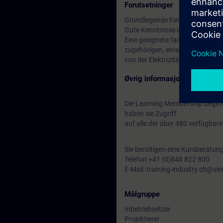
Forutsetninger
Grundlegende Kenntnisse im TIA
Gute Kenntnisse der SINUMERI
Eine geeignete fachliche Ausbil
zugehörigen, einschlägigen Nor
von der Elektrizität ausgehen, 
Øvrig informasjon
Die Learning Membership beginn
haben sie Zugriff
auf alle der über 480 verfügbar
Sie benötigen eine Kursberatun
Telefon +41 (0)848 822 800
E-Mail: training-industry.ch@s
Målgruppe
Inbetriebsetzer
Projektierer