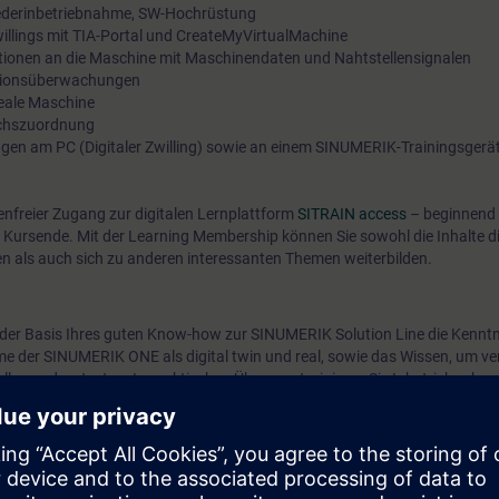
ederinbetriebnahme, SW-Hochrüstung
illings mit TIA-Portal und CreateMyVirtualMachine
ionen an die Maschine mit Maschinendaten und Nahtstellensignalen
isionsüberwachungen
reale Maschine
Achszuordnung
en am PC (Digitaler Zwilling) sowie an einem SINUMERIK-Trainingsgerä
tenfreier Zugang zur digitalen Lernplattform
SITRAIN access
– beginnend 
 Kursende. Mit der Learning Membership können Sie sowohl die Inhalte d
en als auch sich zu anderen interessanten Themen weiterbilden.
f der Basis Ihres guten Know-how zur SINUMERIK Solution Line die Kenntni
me der SINUMERIK ONE als digital twin und real, sowie das Wissen, um v
llen und zu testen. In praktischen Übungen trainieren Sie Inbetriebnahm
e die Inbetriebnahme des Steuerungssystems SINUMERIK ONE mit einem
er verschiedenen Funktionen der Steuerung, sind Sie in der Lage, die Steu
 so die Produktivität Ihrer Maschine zu maximieren.