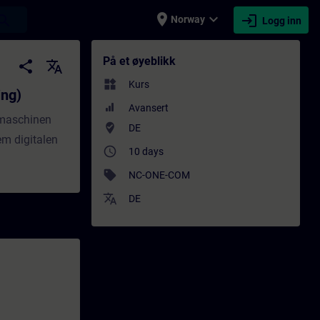
place
expand_more
login
earch
Norway
Logg inn
æring - Opplæring - Faglig utvikling | SI
På et øyeblikk
share
translate
widgets
Kurs
ng)
Avansert
gmaschinen
where_to_vote
DE
m digitalen
access_time
10 days
sell
NC-ONE-COM
translate
DE