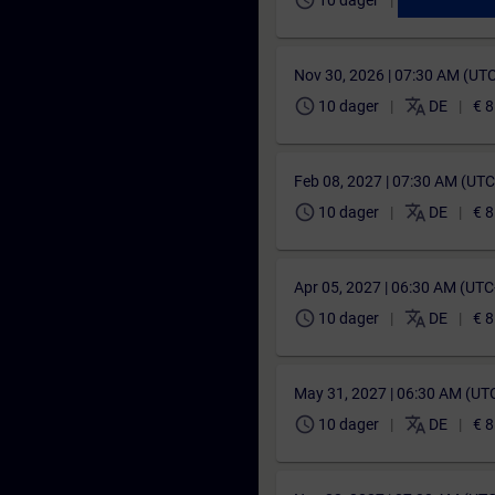
schedule
translate
10 dager
DE
€ 8
Nov 30, 2026 | 07:30 AM (UT
schedule
translate
10 dager
DE
€ 8
Feb 08, 2027 | 07:30 AM (UT
schedule
translate
10 dager
DE
€ 8
Apr 05, 2027 | 06:30 AM (UT
schedule
translate
10 dager
DE
€ 8
May 31, 2027 | 06:30 AM (UT
schedule
translate
10 dager
DE
€ 8