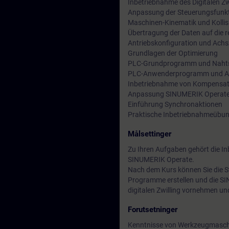
Inbetriebnahme des Digitalen Zw
Anpassung der Steuerungsfunkt
Maschinen-Kinematik und Koll
Übertragung der Daten auf die 
Antriebskonfiguration und Ach
Grundlagen der Optimierung
PLC-Grundprogramm und Nahtst
PLC-Anwenderprogramm und A
Inbetriebnahme von Kompensat
Anpassung SINUMERIK Operat
Einführung Synchronaktionen
Praktische Inbetriebnahmeübung
Målsettinger
Zu Ihren Aufgaben gehört die I
SINUMERIK Operate.
Nach dem Kurs können Sie die S
Programme erstellen und die SIN
digitalen Zwilling vornehmen un
Forutsetninger
Kenntnisse von Werkzeugmasch