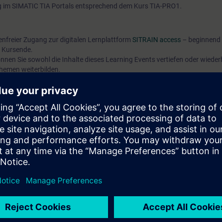
 im SIMATIC TIA Portals entsprechend dem Kurs TIA-PRO1.
tenfreier Zugang zur digitalen Lernplattform
SITRAIN access
– beginnend 
 Kursende.
nen Sie sowohl die Inhalte dieses Learning Events vertiefen oder wieder
Themen weiterbilden.
es Kurses NC-ONE-SIP. Der Inhalt ist vergleichbar und aktualisiert.
C+00:00)
Book Tr
1 Ledige plasser