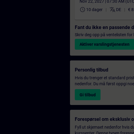
Nov 22, 2027 | 07:30 AM (UT
schedule
translate
10 dager
DE
€ 8
Fant du ikke en passende 
Skriv deg opp på ventelisten for k
Aktiver varslingstjenesten
Personlig tilbud
Hvis du trenger et standard pris
nedenfor. Du må først oppgi noen
Gi tilbud
Forespørsel om eksklusiv 
Fyll ut skjemaet nedenfor hvis du
kurssenter. Denne typen forespørs