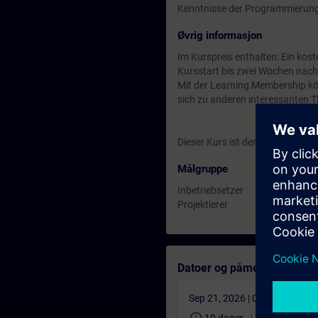
Kenntnisse der Programmierung
Øvrig informasjon
Im Kurspreis enthalten: Ein kos
Kursstart bis zwei Wochen nach
Mit der Learning Membership kön
sich zu anderen interessanten 
Dieser Kurs ist der Nachfolger d
Målgruppe
Inbetriebsetzer
Projektierer
Datoer og påmelding
Sep 21, 2026 | 06:30 AM (UT