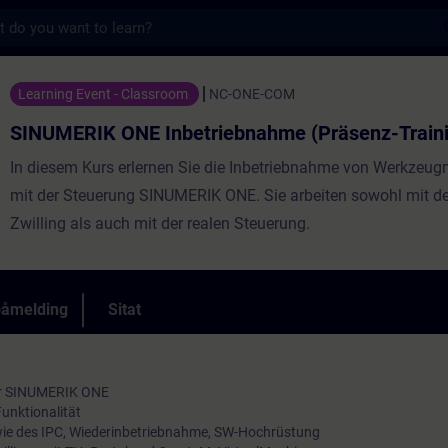
s
 Inbetriebnahme (Präsenz-Training) - Oppl
Learning Event - Classroom
NC-ONE-COM
SINUMERIK ONE Inbetriebnahme (Präsenz-Traini
In diesem Kurs erlernen Sie die Inbetriebnahme von Werkzeu
mit der Steuerung SINUMERIK ONE. Sie arbeiten sowohl mit de
Zwilling als auch mit der realen Steuerung.
påmelding
Sitat
er SINUMERIK ONE
unktionalität
ie des IPC, Wiederinbetriebnahme, SW-Hochrüstung