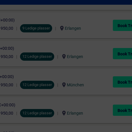
location_on
 950,00
München
C+00:00)
Book Tr
location_on
 950,00
9 Ledige plasser
Erlangen
C+00:00)
Book Tr
location_on
 950,00
12 Ledige plasser
Erlangen
C+00:00)
Book Tr
location_on
 950,00
12 Ledige plasser
München
C+00:00)
Book Tr
location_on
 950,00
12 Ledige plasser
Erlangen