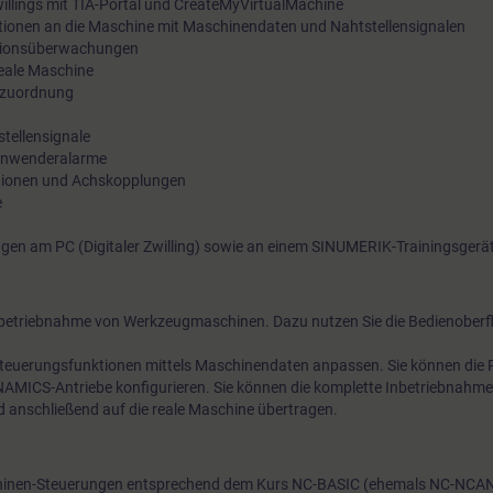
illings mit TIA-Portal und CreateMyVirtualMachine
ionen an die Maschine mit Maschinendaten und Nahtstellensignalen
isionsüberwachungen
reale Maschine
szuordnung
ellensignale
nwenderalarme
ionen und Achskopplungen
e
en am PC (Digitaler Zwilling) sowie an einem SINUMERIK-Trainingsgerä
nbetriebnahme von Werkzeugmaschinen. Dazu nutzen Sie die Bedienoberf
teuerungsfunktionen mittels Maschinendaten anpassen. Sie können die 
AMICS-Antriebe konfigurieren. Sie können die komplette Inbetriebnahme 
d anschließend auf die reale Maschine übertragen.
inen-Steuerungen entsprechend dem Kurs NC-BASIC (ehemals NC-NCAN