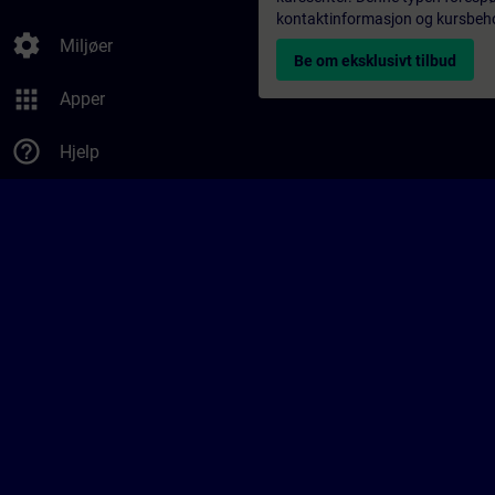
kontaktinformasjon og kursbehov,
settings
Miljøer
Be om eksklusivt tilbud
apps
Apper
help_outline
Hjelp