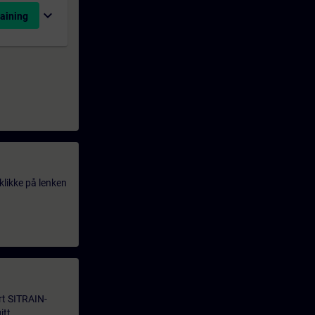
expand_more
aining
klikke på lenken
årt SITRAIN-
itt