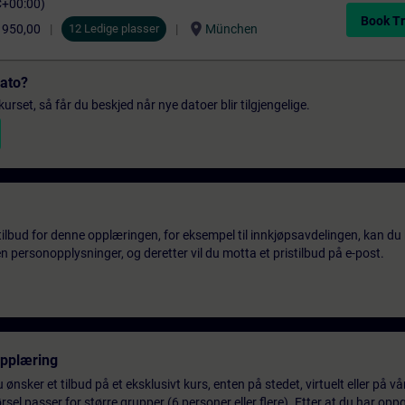
C+00:00)
Book Tr
location_on
 950,00
12 Ledige plasser
München
dato?
urset, så får du beskjed når nye datoer blir tilgjengelige.
tilbud for denne opplæringen, for eksempel til innkjøpsavdelingen, kan du 
 personopplysninger, og deretter vil du motta et pristilbud på e-post.
opplæring
 ønsker et tilbud på et eksklusivt kurs, enten på stedet, virtuelt eller på v
el passer for større grupper (6 personer eller flere). Etter at du har oppg