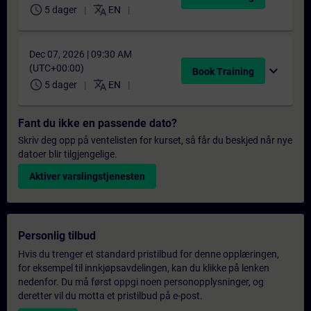
schedule
translate
5 dager
EN
Dec 07, 2026 | 09:30 AM
(UTC+00:00)
expand_more
Book Training
schedule
translate
5 dager
EN
Fant du ikke en passende dato?
Skriv deg opp på ventelisten for kurset, så får du beskjed når nye
datoer blir tilgjengelige.
Aktiver varslingstjenesten
Personlig tilbud
Hvis du trenger et standard pristilbud for denne opplæringen,
for eksempel til innkjøpsavdelingen, kan du klikke på lenken
nedenfor. Du må først oppgi noen personopplysninger, og
deretter vil du motta et pristilbud på e-post.