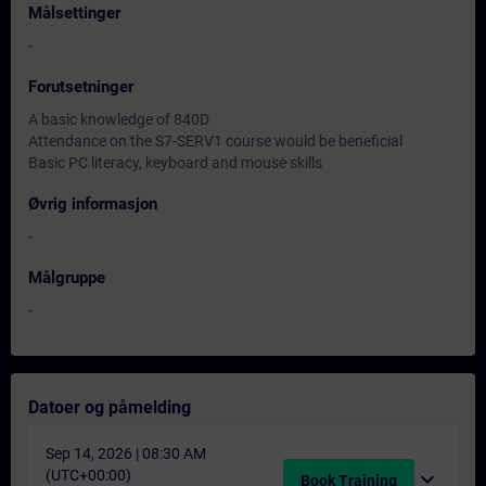
Målsettinger
-
Forutsetninger
A basic knowledge of 840D
Attendance on the S7-SERV1 course would be beneficial
Basic PC literacy, keyboard and mouse skills
Øvrig informasjon
-
Målgruppe
-
Datoer og påmelding
Sep 14, 2026 | 08:30 AM
(UTC+00:00)
expand_more
Book Training