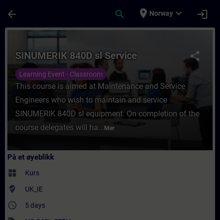
Gå til hovedinnhold
Siden er lastet inn
place
expand_more
arrow_back
search
login
Norway
Kurs - SINUMERIK 840D sl Service - Opplæri
SINUMERIK 840D sl Service
share
Learning Event - Classroom
This course is aimed at Maintenance and Service
Engineers who wish to maintain and service
SINUMERIK 840D sl equipment. On completion of the
course delegates will ha...
Mer
På et øyeblikk
widgets
Kurs
where_to_vote
UK_IE
access_time
5 days