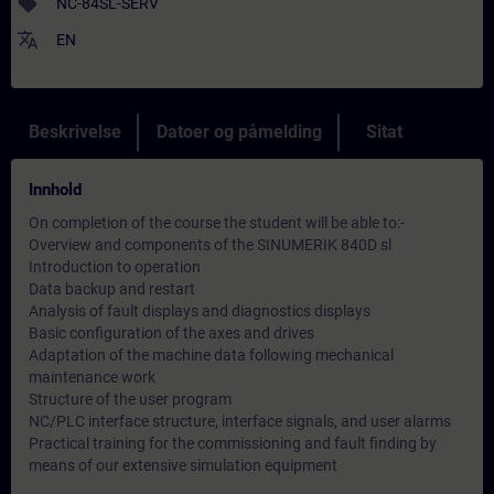
sell
NC-84SL-SERV
translate
EN
Beskrivelse
Datoer og påmelding
Sitat
Innhold
On completion of the course the student will be able to:-
Overview and components of the SINUMERIK 840D sl
Introduction to operation
Data backup and restart
Analysis of fault displays and diagnostics displays
Basic configuration of the axes and drives
Adaptation of the machine data following mechanical
maintenance work
Structure of the user program
NC/PLC interface structure, interface signals, and user alarms
Practical training for the commissioning and fault finding by
means of our extensive simulation equipment