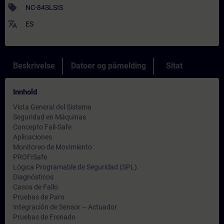
sell
NC-84SLSIS
translate
ES
Beskrivelse
Datoer og påmelding
Sitat
Innhold
Vista General del Sistema
Seguridad en Máquinas
Concepto Fail-Safe
Aplicaciones
Monitoreo de Movimiento
PROFISafe
Lógica Programable de Seguridad (SPL)
Diagnósticos
Casos de Fallo
Pruebas de Paro
Integración de Sensor – Actuador
Pruebas de Frenado