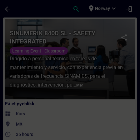
Gå til hovedinnhold
Siden er lastet inn
place
expand_more
arrow_back
search
login
Norway
Kurs - SINUMERIK 840D SL - SAFETY INTEGR
SINUMERIK 840D SL - SAFETY
share
INTEGRATED
Learning Event - Classroom
Dirigido a personal técnico en tareas de
mantenimiento y servicio, con experiencia previa en
variadores de frecuencia SINAMICS, para el
diagnóstico, intervención, pu...
Mer
På et øyeblikk
widgets
Kurs
where_to_vote
MX
access_time
36 hours