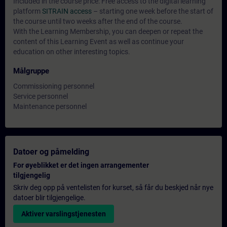
Included in the course price: Free access to the digital learning
platform
SITRAIN access
– starting one week before the start of
the course until two weeks after the end of the course.
With the Learning Membership, you can deepen or repeat the
content of this Learning Event as well as continue your
education on other interesting topics.
Målgruppe
Commissioning personnel
Service personnel
Maintenance personnel
Datoer og påmelding
For øyeblikket er det ingen arrangementer
tilgjengelig
Skriv deg opp på ventelisten for kurset, så får du beskjed når nye
datoer blir tilgjengelige.
Aktiver varslingstjenesten