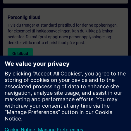
Personlig tilbud
Hvis du trenger et standard pristilbud for denne opplæringen,
for eksempel til innkjøpsavdelingen, kan du klikke på lenken
nedenfor. Du må først oppgi noen personopplysninger, og
deretter vil du motta et pristilbud på e-post.
Gi tilbud
Forespørsel om eksklusiv opplæring
Fyll ut skjemaet nedenfor hvis du ønsker et tilbud på et
eksklusivt kurs, enten på stedet, virtuelt eller på vårt SITRAIN-
kurssenter. Denne typen forespørsel passer for større grupper (6
personer eller flere). Etter at du har oppgitt kontaktinformasjon
og kursbehov, vil du motta et tilbud fra oss.
Be om eksklusivt tilbud