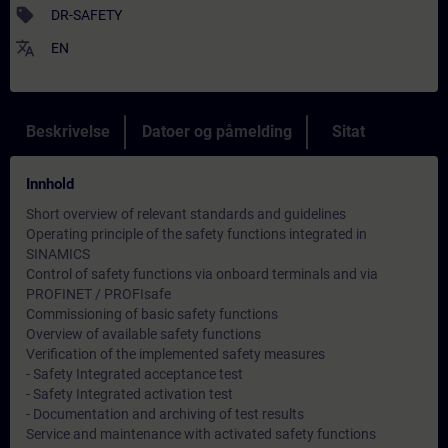
sell
DR-SAFETY
translate
EN
Beskrivelse
Datoer og påmelding
Sitat
Innhold
Short overview of relevant standards and guidelines
Operating principle of the safety functions integrated in
SINAMICS
Control of safety functions via onboard terminals and via
PROFINET / PROFIsafe
Commissioning of basic safety functions
Overview of available safety functions
Verification of the implemented safety measures
- Safety Integrated acceptance test
- Safety Integrated activation test
- Documentation and archiving of test results
Service and maintenance with activated safety functions