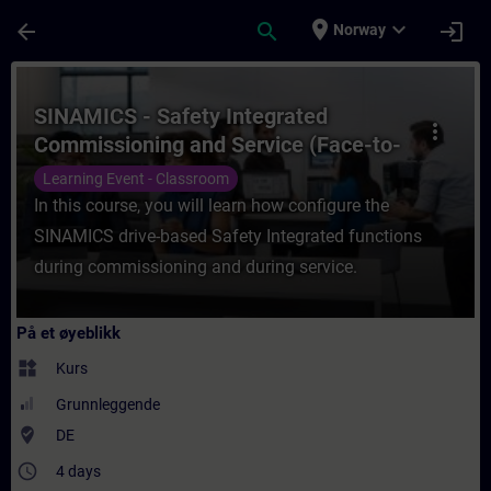
Gå til hovedinnhold
Siden er lastet inn
place
expand_more
arrow_back
search
login
Norway
Kurs - SINAMICS - Safety Integrated Commi
SINAMICS - Safety Integrated
more_vert
Commissioning and Service (Face-to-
face Training)
Learning Event - Classroom
In this course, you will learn how configure the
SINAMICS drive-based Safety Integrated functions
during commissioning and during service.
På et øyeblikk
widgets
Kurs
Grunnleggende
where_to_vote
DE
access_time
4 days