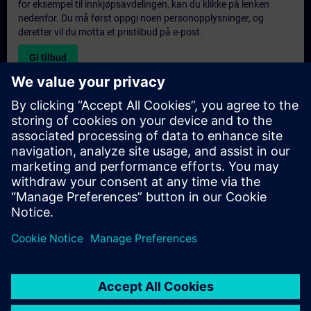
for eksempel til innkjøpsavdelingen, kan du klikke på lenken
nedenfor. Du må først oppgi noen personopplysninger, og
deretter vil du motta et pristilbud på e-post.
Gi tilbud
Forespørsel om eksklusiv opplæring
Fyll ut skjemaet nedenfor hvis du ønsker et tilbud på et
eksklusivt kurs, enten på stedet, virtuelt eller på vårt SITRAIN-
kurssenter. Denne typen forespørsel passer for større grupper (6
personer eller flere). Etter at du har oppgitt kontaktinformasjon
og kursbehov, vil du motta et tilbud fra oss.
Be om eksklusivt tilbud