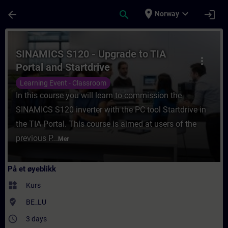
Gå til hovedinnhold
Siden er lastet inn
place
expand_more
arrow_back
search
login
Norway
Kurs - SINAMICS S120 - Upgrade to TIA Port
SINAMICS S120 - Upgrade to TIA
more_vert
Portal and Startdrive
Learning Event - Classroom
In this course you will learn to commission the
SINAMICS S120 inverter with the PC tool Startdrive in
the TIA Portal. This course is aimed at users of the
previous P...
Mer
På et øyeblikk
widgets
Kurs
where_to_vote
BE_LU
access_time
3 days