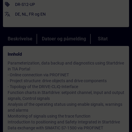
sell
DR-S12-UP
translate
DE
,
NL
,
FR
og
EN
Beskrivelse
Datoer og påmelding
Sitat
Innhold
Parameterization, data backup and diagnostics using Startdrive
in TIA Portal
- Online connection via PROFINET
- Project structure: drive objects and drive components
- Topology of the DRIVE-CLiQ-Interface
Function charts in Startdrive: setpoint channel, Input and output
signals, Control signals
Analysis of the operating status using enable signals, warnings
and alarms
Monitoring of signals using the trace function
Introduction to positioning and Safety Integrated in Startdrive
Data exchange with SIMATIC S7-1500 via PROFINET