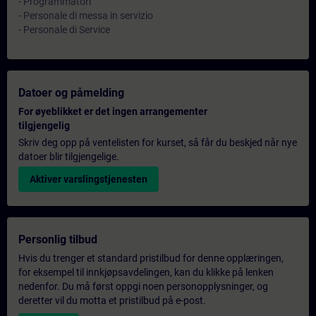
- Programmatori
- Personale di messa in servizio
- Personale di Service
Datoer og påmelding
For øyeblikket er det ingen arrangementer
tilgjengelig
Skriv deg opp på ventelisten for kurset, så får du beskjed når nye
datoer blir tilgjengelige.
Aktiver varslingstjenesten
Personlig tilbud
Hvis du trenger et standard pristilbud for denne opplæringen,
for eksempel til innkjøpsavdelingen, kan du klikke på lenken
nedenfor. Du må først oppgi noen personopplysninger, og
deretter vil du motta et pristilbud på e-post.