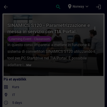
Gå til hovedinnhold
Siden er lastet inn
place
expand_more
arrow_back
search
login
Norway
Kurs - SINAMICS S120 - Parametrizzazione 
SINAMICS S120 - Parametrizzazione e
more_vert
messa in servizio con TIA Portal.
Transizione 5.0 con attestazione finale
Learning Event - Classroom
superamento esame.
In questo corso imparerai a mettere in funzione il
sistema di convertitori SINAMICS S120 utilizzando il
tool per PC Startdrive nel TIA Portal. È possibile
adattare i...
Mer
På et øyeblikk
widgets
Kurs
where_to_vote
IT
access_time
5 days