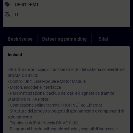
sell
DR-S12-PMT
translate
IT
Beskrivelse
Datoer og påmelding
Sitat
Innhold
- Struttura e principio di funzionamento del sistema convertitore
SINAMICS S120:
- Control Unit, Line Module e Motor Module
- Motori, encoder e interfacce
- Parametrizzazione, backup dei dati e diagnostica tramite
Startdrive in TIA Portal:
- Connessione online tramite PROFINET ed Ethernet
- Struttura del progetto: oggetti di azionamento e componenti di
azionamento
- Topologia dell'interfaccia DRIVE-CLiQ
- Diagrammi funzionali: canale setpoint, segnali di ingresso e