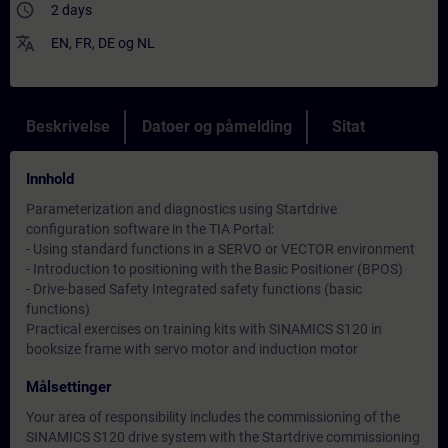
access_time
2 days
translate
EN
,
FR
,
DE
og
NL
Beskrivelse
Datoer og påmelding
Sitat
Innhold
Parameterization and diagnostics using Startdrive
configuration software in the TIA Portal:
- Using standard functions in a SERVO or VECTOR environment
- Introduction to positioning with the Basic Positioner (BPOS)
- Drive-based Safety Integrated safety functions (basic
functions)
Practical exercises on training kits with SINAMICS S120 in
booksize frame with servo motor and induction motor
Målsettinger
Your area of responsibility includes the commissioning of the
SINAMICS S120 drive system with the Startdrive commissioning