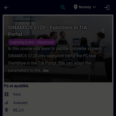
Gå til hovedinnhold
Siden er lastet inn
place
expand_more
arrow_back
search
login
Norway
Kurs - SINAMICS S120 - Functions in TIA Po
SINAMICS S120 - Functions in TIA
more_vert
Portal
Learning Event - Classroom
In this course you learn to put the converter system
SINAMICS S120 into operation using the PC-tool
Startdrive in the TIA Portal. You can adapt the
parameters to the...
Mer
På et øyeblikk
widgets
Kurs
Avansert
where_to_vote
BE_LU