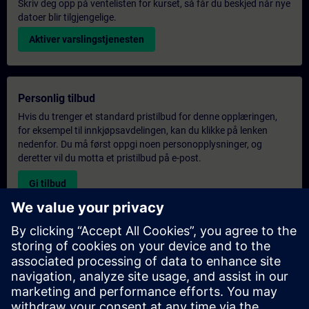
Skriv deg opp på ventelisten for kurset, så får du beskjed når nye
datoer blir tilgjengelige.
Aktiver varslingstjenesten
Personlig tilbud
Hvis du trenger et standard pristilbud for denne opplæringen,
for eksempel til innkjøpsavdelingen, kan du klikke på lenken
nedenfor. Du må først oppgi noen personopplysninger, og
deretter vil du motta et pristilbud på e-post.
Gi tilbud
Forespørsel om eksklusiv opplæring
Fyll ut skjemaet nedenfor hvis du ønsker et tilbud på et
eksklusivt kurs, enten på stedet, virtuelt eller på vårt SITRAIN-
kurssenter. Denne typen forespørsel passer for større grupper (6
personer eller flere). Etter at du har oppgitt kontaktinformasjon