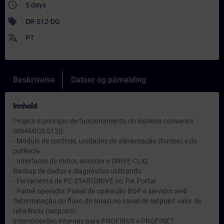
access_time
5 days
sell
DR-S12-DG
translate
PT
Beskrivelse
Datoer og påmelding
Innhold
Projeto e princípio de funcionamento do sistema conversor
SINAMICS S120:
- Módulo de controle, unidades de alimentação (fontes) e de
potência
- Interfaces de motor, encoder e DRIVE-CLiQ
Backup de dados e diagnóstico utilizando:
- Ferramenta de PC STARTDRIVE no TIA Portal
- Painel operador Painel de operação BOP e servidor web
Determinação do fluxo de sinais no canal de setpoint valor de
referência (setpoint)
Interconexões internas para PROFIBUS e PROFINET