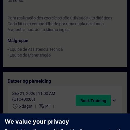
do curso.
Para realização dos exercícios são utilizados kits didáticos.
Cada kit será compartilhado por uma dupla de alunos.
A apostila padrão no idioma inglês.
Målgruppe
- Equipe de Assistência Técnica
- Equipe de Manutenção
Datoer og påmelding
Sep 21, 2026 | 11:00 AM
(UTC+00:00)
expand_more
Book Training
schedule
translate
5 dager
PT
Nov 30, 2026 | 11:00 AM