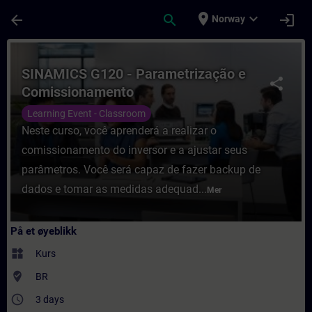
Gå til hovedinnhold
Siden er lastet inn
place
expand_more
arrow_back
search
login
Norway
Kurs - SINAMICS G120 - Parametrização e 
SINAMICS G120 - Parametrização e
share
Comissionamento
Learning Event - Classroom
Neste curso, você aprenderá a realizar o
comissionamento do inversor e a ajustar seus
parâmetros. Você será capaz de fazer backup de
dados e tomar as medidas adequad...
Mer
På et øyeblikk
widgets
Kurs
where_to_vote
BR
access_time
3 days