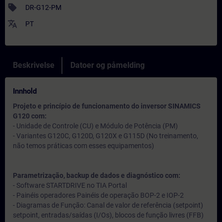
sell
DR-G12-PM
translate
PT
Beskrivelse
Datoer og påmelding
Innhold
Projeto e princípio de funcionamento do inversor SINAMICS
G120 com:
- Unidade de Controle (CU) e Módulo de Potência (PM)
- Variantes G120C, G120D, G120X e G115D (No treinamento,
não temos práticas com esses equipamentos)
Parametrização, backup de dados e diagnóstico com:
- Software STARTDRIVE no TIA Portal
- Painéis operadores Painéis de operação BOP-2 e IOP-2
- Diagramas de Função: Canal de valor de referência (setpoint)
setpoint, entradas/saídas (I/Os), blocos de função livres (FFB)