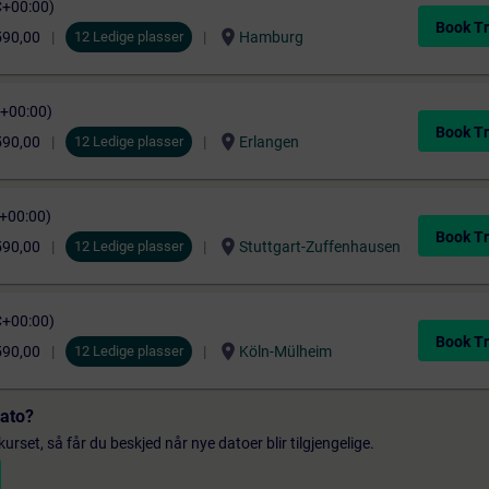
C+00:00)
Book Tr
location_on
590,00
12 Ledige plasser
Hamburg
C+00:00)
Book Tr
location_on
590,00
12 Ledige plasser
Erlangen
C+00:00)
Book Tr
location_on
590,00
12 Ledige plasser
Stuttgart-Zuffenhausen
C+00:00)
Book Tr
location_on
590,00
12 Ledige plasser
Köln-Mülheim
dato?
urset, så får du beskjed når nye datoer blir tilgjengelige.