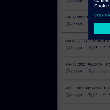
schedule
translate
2 dager
DE
€ 1 
Feb 09, 2027 | 07:30 AM (UT
schedule
translate
2 dager
DE
€ 1 
Mar 31, 2027 | 06:30 AM (UT
schedule
translate
2 dager
DE
€ 1 
May 19, 2027 | 06:30 AM (UT
schedule
translate
2 dager
DE
€ 1 
Jul 13, 2027 | 06:30 AM (UTC
schedule
translate
2 dager
DE
€ 1 