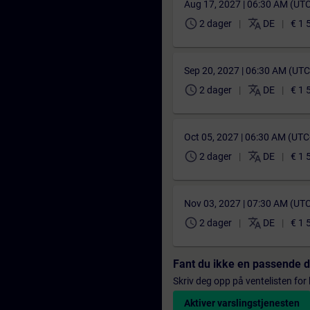
Aug 17, 2027 | 06:30 AM (UT
schedule
translate
2 dager
DE
€ 1 
Sep 20, 2027 | 06:30 AM (UT
schedule
translate
2 dager
DE
€ 1 
Oct 05, 2027 | 06:30 AM (UT
schedule
translate
2 dager
DE
€ 1 
Nov 03, 2027 | 07:30 AM (UT
schedule
translate
2 dager
DE
€ 1 
Fant du ikke en passende 
Skriv deg opp på ventelisten for k
Aktiver varslingstjenesten