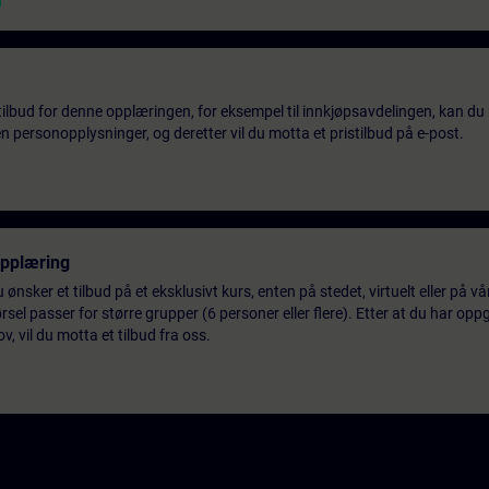
tilbud for denne opplæringen, for eksempel til innkjøpsavdelingen, kan du 
 personopplysninger, og deretter vil du motta et pristilbud på e-post.
opplæring
 ønsker et tilbud på et eksklusivt kurs, enten på stedet, virtuelt eller på v
el passer for større grupper (6 personer eller flere). Etter at du har oppg
 vil du motta et tilbud fra oss.