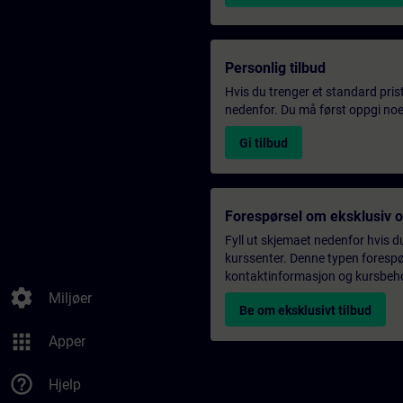
Personlig tilbud
Hvis du trenger et standard pris
nedenfor. Du må først oppgi noen
Gi tilbud
Forespørsel om eksklusiv 
Fyll ut skjemaet nedenfor hvis du
kurssenter. Denne typen forespørs
kontaktinformasjon og kursbehov,
settings
Miljøer
Be om eksklusivt tilbud
apps
Apper
help_outline
Hjelp