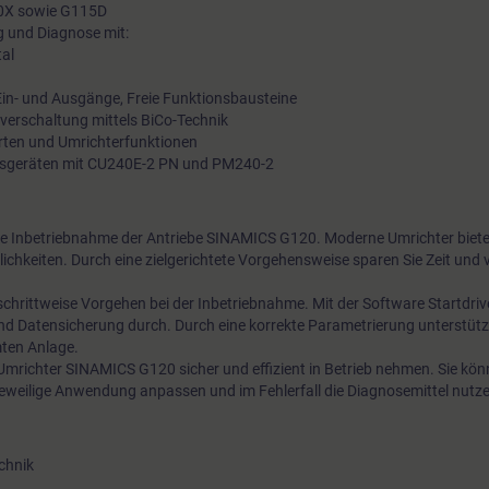
20X sowie G115D
 und Diagnose mit:
tal
Ein- und Ausgänge, Freie Funktionsbausteine
lverschaltung mittels BiCo-Technik
rten und Umrichterfunktionen
gsgeräten mit CU240E-2 PN und PM240-2
ie Inbetriebnahme der Antriebe SINAMICS G120. Moderne Umrichter bieten
ichkeiten. Durch eine zielgerichtete Vorgehensweise sparen Sie Zeit und 
schrittweise Vorgehen bei der Inbetriebnahme. Mit der Software Startdriv
nd Datensicherung durch. Durch eine korrekte Parametrierung unterstütz
mten Anlage.
mrichter SINAMICS G120 sicher und effizient in Betrieb nehmen. Sie kön
jeweilige Anwendung anpassen und im Fehlerfall die Diagnosemittel nutz
chnik