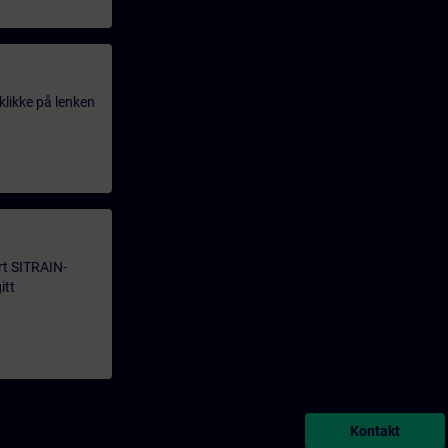
klikke på lenken
årt SITRAIN-
itt
Kontakt