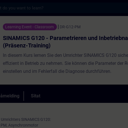
s
 - Parametrieren und Inbetriebnahme (Präs
Learning Event - Classroom
DR-G12-PM
SINAMICS G120 - Parametrieren und Inbetriebn
(Präsenz-Training)
In diesem Kurs lernen Sie den Umrichter SINAMICS G120 siche
effizient in Betrieb zu nehmen. Sie können die Parameter der 
einstellen und im Fehlerfall die Diagnose durchführen.
påmelding
Sitat
s Umrichters SINAMICS G120:
le PM, Asynchronmotor