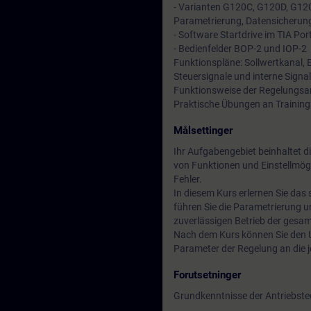
- Varianten G120C, G120D, G1
Parametrierung, Datensicherung
- Software Startdrive im TIA Por
- Bedienfelder BOP-2 und IOP-2
Funktionspläne: Sollwertkanal, 
Steuersignale und interne Signa
Funktionsweise der Regelungsa
Praktische Übungen an Trainin
Målsettinger
Ihr Aufgabengebiet beinhaltet d
von Funktionen und Einstellmögl
Fehler.
In diesem Kurs erlernen Sie das 
führen Sie die Parametrierung u
zuverlässigen Betrieb der gesa
Nach dem Kurs können Sie den U
Parameter der Regelung an die 
Forutsetninger
Grundkenntnisse der Antriebste