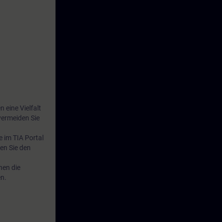
 eine Vielfalt
vermeiden Sie
e im TIA Portal
en Sie den
nen die
en.