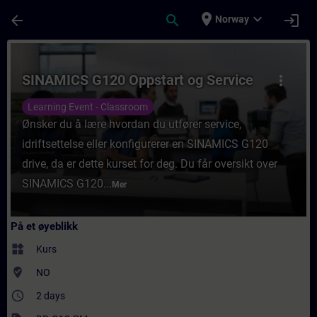
Gå til hovedinnhold
Siden er lastet inn
place
expand_more
arrow_back
search
login
Norway
Kurs - SINAMICS G120 Oppstart og Service 
SINAMICS G120 Oppstart og Service
more_vert
Learning Event - Classroom
Ønsker du å lære hvordan du utfører service,
idriftsettelse eller konfigurerer en SINAMICS G120
drive, da er dette kurset for deg. Du får oversikt over
SINAMICS G120...
Mer
På et øyeblikk
widgets
Kurs
where_to_vote
NO
access_time
2 days