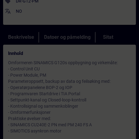
sell
DR-G12-PM
translate
NO
Beskrivelse
Datoer og påmelding
Sitat
Innhold
Omformeren SINAMICS G120s oppbygning og virkemåte:
- Control Unit CU
- Power Module, PM
Parameteroppsett, backup av data og feilsøking med:
- Operatørpanelene BOP-2 og IOP
- Programvaren Startdrive i TIA Portal
- Settpunkt-kanal og Closed-loop-kontroll
- Kontrollsignal og sammenkoblinger
- Omformerfunksjoner
Praktiske øvelser med:
- SINAMICS CU240E-2 PN med PM 240 FS A
- SIMOTICS asynkron motor