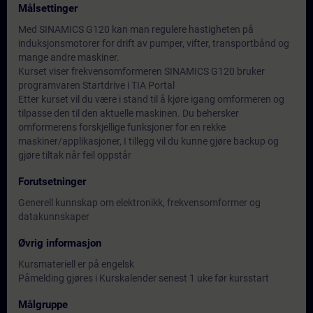
Målsettinger
Med SINAMICS G120 kan man regulere hastigheten på
induksjonsmotorer for drift av pumper, vifter, transportbånd og
mange andre maskiner.
Kurset viser frekvensomformeren SINAMICS G120 bruker
programvaren Startdrive i TIA Portal
Etter kurset vil du være i stand til å kjøre igang omformeren og
tilpasse den til den aktuelle maskinen. Du behersker
omformerens forskjellige funksjoner for en rekke
maskiner/applikasjoner, I tillegg vil du kunne gjøre backup og
gjøre tiltak når feil oppstår
Forutsetninger
Generell kunnskap om elektronikk, frekvensomformer og
datakunnskaper
Øvrig informasjon
Kursmateriell er på engelsk
Påmelding gjøres i Kurskalender senest 1 uke før kursstart
Målgruppe