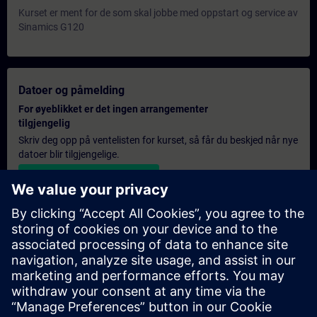
Kurset er ment for de som skal jobbe med oppstart og service av
Sinamics G120
Datoer og påmelding
For øyeblikket er det ingen arrangementer
tilgjengelig
Skriv deg opp på ventelisten for kurset, så får du beskjed når nye
datoer blir tilgjengelige.
Aktiver varslingstjenesten
Personlig tilbud
Hvis du trenger et standard pristilbud for denne opplæringen,
for eksempel til innkjøpsavdelingen, kan du klikke på lenken
nedenfor. Du må først oppgi noen personopplysninger, og
deretter vil du motta et pristilbud på e-post.