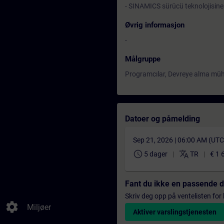
- SINAMICS sürücü teknolojisine il
Øvrig informasjon
-
Målgruppe
Programcılar, Devreye alma mühe
Datoer og påmelding
Sep 21, 2026 | 06:00 AM (UT
schedule
translate
5 dager
TR
€ 1 
Fant du ikke en passende 
Skriv deg opp på ventelisten for k
settings
Miljøer
Aktiver varslingstjenesten