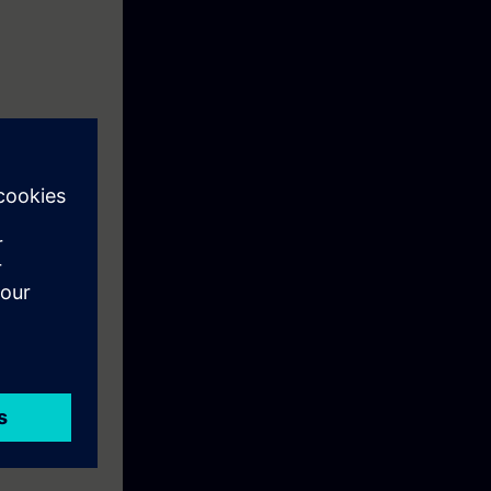
 ve
ksiyon blok
nmakta ve
ne ilgilenmek