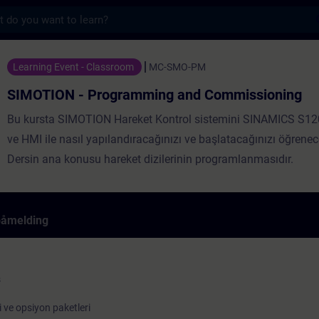
s
rogramming and Commissioning - Opplæring 
Learning Event - Classroom
MC-SMO-PM
SIMOTION - Programming and Commissioning
Bu kursta SIMOTION Hareket Kontrol sistemini SINAMICS S120
ve HMI ile nasıl yapılandıracağınızı ve başlatacağınızı öğrenec
Dersin ana konusu hareket dizilerinin programlanmasıdır.
påmelding
ş
 ve opsiyon paketleri