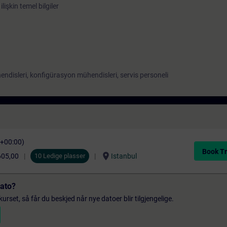
işkin temel bilgiler
ndisleri, konfigürasyon mühendisleri, servis personeli
C+00:00)
Book Tr
location_on
605,00
10 Ledige plasser
Istanbul
dato?
urset, så får du beskjed når nye datoer blir tilgjengelige.