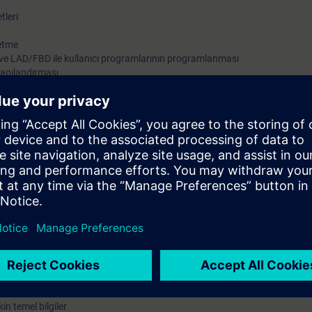
tleri
 etme
ve LAD/FBD ile kullanıcı programlarının programlanması
yapılandırması
arı kullanmayı öğrenme
in yapılması
i ilgili sürücüler ve görselleştirme cihazlarıyla nasıl yapılandıracağınızı
. Kurs ayrıca MCC (Motion Control Chart) ve LAD merdiven diyagramı/fon
ilerinin programlanmasını da içerir.
prob ve kam plakaları teknolojileri uygulamaya yönelik örneklerle açıkla
asyonunda SIMOTION'u en iyi şekilde kullanmanızı sağlar.
C-SMO-PA, parametrelendirilebilir blokların oluşturulmasıyla derinlemesi
niz
in temel bilgiler