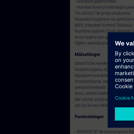
- Donanım platformları
- Hareket kontrol teknolojisi pake
TIA-SCOUT ile proje oluşturma
Eksenleri başlatma ve optimize
MCC (Hareket Kontrol Tablosu) 
Runtime sistemi (Task sistemi) 
Arıza teşhisi için gereken araçl
Eğitim setinde pratik egzersizler
Målsettinger
SIMOTION Hareket Kontrol sistemin
başlatacağınızı öğreneceksiniz
diyagramı yardımıyla hareket diz
Pozisyonlama, senkron çalışma, 
pekiştirilmektedir.
Kurs, üretim makinelerinin otom
İleri düzey programlama kursu M
için bu kursu takiben katılabilirsi
Forutsetninger
- SIMATIC S7 ile otomasyona ilişk