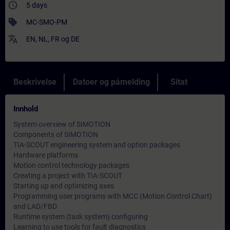
access_time
5 days
sell
MC-SMO-PM
translate
EN
,
NL
,
FR
og
DE
Beskrivelse
Datoer og påmelding
Sitat
Innhold
System overview of SIMOTION
Components of SIMOTION
TIA-SCOUT engineering system and option packages
Hardware platforms
Motion control technology packages
Creating a project with TIA-SCOUT
Starting up and optimizing axes
Programming user programs with MCC (Motion Control Chart)
and LAD/FBD
Runtime system (task system) configuring
Learning to use tools for fault diagnostics