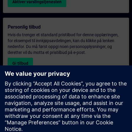
Aktiver varslingstjenesten
Personlig tilbud
Hvis du trenger et standard pristilbud for denne opplæringen,
for eksempel til innkjøpsavdelingen, kan du klikke på lenken
nedenfor. Du må først oppgi noen personopplysninger, og
deretter vil du motta et pristilbud på e-post.
Gi tilbud
Forespørsel om eksklusiv opplæring
Fyll ut skjemaet nedenfor hvis du ønsker et tilbud på et
eksklusivt kurs, enten på stedet, virtuelt eller på vårt SITRAIN-
kurssenter. Denne typen forespørsel passer for større grupper (6
personer eller flere). Etter at du har oppgitt kontaktinformasjon
og kursbehov, vil du motta et tilbud fra oss.
Be om eksklusivt tilbud