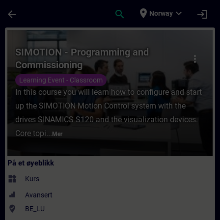
Gå til hovedinnhold
Siden er lastet inn
place
expand_more
arrow_back
search
login
Norway
Kurs - SIMOTION - Programming and Commis
SIMOTION - Programming and
more_vert
Commissioning
Learning Event - Classroom
In this course you will learn how to configure and start
up the SIMOTION Motion Control system with the
drives SINAMICS S120 and the visualization devices.
Core topi...
Mer
På et øyeblikk
widgets
Kurs
Avansert
where_to_vote
BE_LU