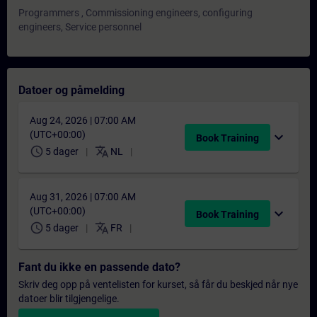
Programmers , Commissioning engineers, configuring
engineers, Service personnel
Datoer og påmelding
Aug 24, 2026 | 07:00 AM
(UTC+00:00)
expand_more
Book Training
schedule
translate
5 dager
NL
Aug 31, 2026 | 07:00 AM
(UTC+00:00)
expand_more
Book Training
schedule
translate
5 dager
FR
Fant du ikke en passende dato?
Skriv deg opp på ventelisten for kurset, så får du beskjed når nye
datoer blir tilgjengelige.