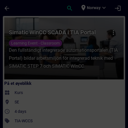
Gå til hovedinnhold
Siden er lastet inn
place
expand_more
arrow_back
search
login
Norway
Kurs - Simatic WinCC SCADA i TIA Portal - 
Simatic WinCC SCADA i TIA Portal
more_vert
Learning Event - Classroom
Den fullständigt integrerade automationsportalen (TIA
Portal) bildar arbetsmiljön för integrerad teknik med
SIMATIC STEP 7 och SIMATIC WinCC.
På et øyeblikk
widgets
Kurs
where_to_vote
SE
access_time
4 days
sell
TIA-WCCS