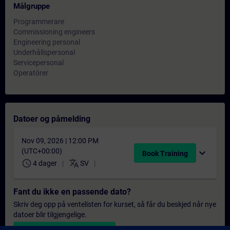
Målgruppe
Programmerare
Commissioning engineers
Engineering personal
Underhållspersonal
Servicepersonal
Operatörer
Datoer og påmelding
Nov 09, 2026 | 12:00 PM
(UTC+00:00)
expand_more
Book Training
schedule
translate
4 dager
SV
Fant du ikke en passende dato?
Skriv deg opp på ventelisten for kurset, så får du beskjed når nye
datoer blir tilgjengelige.