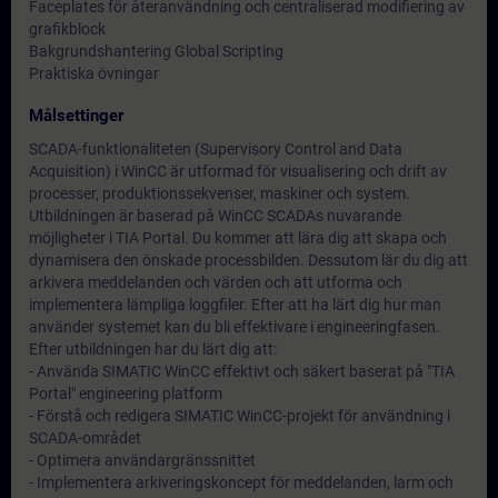
Faceplates för återanvändning och centraliserad modifiering av
grafikblock
Bakgrundshantering Global Scripting
Praktiska övningar
Målsettinger
SCADA-funktionaliteten (Supervisory Control and Data
Acquisition) i WinCC är utformad för visualisering och drift av
processer, produktionssekvenser, maskiner och system.
Utbildningen är baserad på WinCC SCADAs nuvarande
möjligheter i TIA Portal. Du kommer att lära dig att skapa och
dynamisera den önskade processbilden. Dessutom lär du dig att
arkivera meddelanden och värden och att utforma och
implementera lämpliga loggfiler. Efter att ha lärt dig hur man
använder systemet kan du bli effektivare i engineeringfasen.
Efter utbildningen har du lärt dig att:
- Använda SIMATIC WinCC effektivt och säkert baserat på "TIA
Portal" engineering platform
- Förstå och redigera SIMATIC WinCC-projekt för användning i
SCADA-området
- Optimera användargränssnittet
- Implementera arkiveringskoncept för meddelanden, larm och