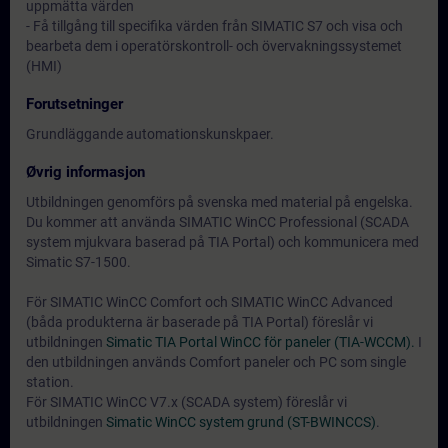
uppmätta värden
- Få tillgång till specifika värden från SIMATIC S7 och visa och
bearbeta dem i operatörskontroll- och övervakningssystemet
(HMI)
Forutsetninger
Grundläggande automationskunskpaer.
Øvrig informasjon
Utbildningen genomförs på svenska med material på engelska.
Du kommer att använda SIMATIC WinCC Professional (SCADA
system mjukvara baserad på TIA Portal) och kommunicera med
Simatic S7-1500.
För SIMATIC WinCC Comfort och SIMATIC WinCC Advanced
(båda produkterna är baserade på TIA Portal) föreslår vi
utbildningen
Simatic TIA Portal WinCC för paneler (TIA-WCCM).
I
den utbildningen används Comfort paneler och PC som single
station.
För SIMATIC WinCC V7.x (SCADA system) föreslår vi
utbildningen
Simatic WinCC system grund (ST-BWINCCS)
.