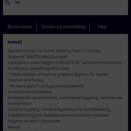
translate
SV
Beskrivelse
Datoer og påmelding
Sitat
Innhold
Systemöversikt TIA Portal, SIMATIC WinCC (SCADA)
Skapa ett SIMATIC WinCC-projekt
Konfigurera anslutningen till SIMATIC S7-automationssystemet
Strukturera operatörsgränssnittet:
- Fundamentals of creating graphics displays for human
machine interfacing
- Navigera genom anläggningsdisplayerna
Användaradministration
Meddelande representation, meddelande loggning, meddelande
konfiguration
Variabel loggning, trendkonfigurering och trendplanering
Trendplanering och meddelanderepresentation inklusive
loggning av data i databasen
Recept