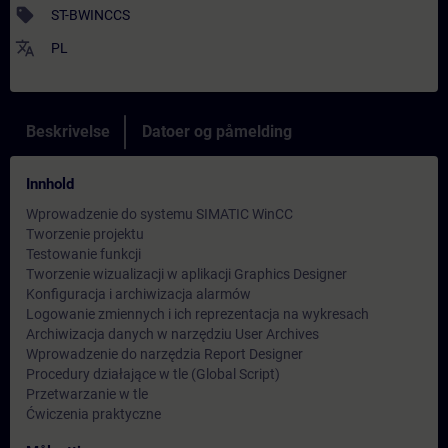
sell
ST-BWINCCS
translate
PL
Beskrivelse
Datoer og påmelding
Innhold
Wprowadzenie do systemu SIMATIC WinCC
Tworzenie projektu
Testowanie funkcji
Tworzenie wizualizacji w aplikacji Graphics Designer
Konfiguracja i archiwizacja alarmów
Logowanie zmiennych i ich reprezentacja na wykresach
Archiwizacja danych w narzędziu User Archives
Wprowadzenie do narzędzia Report Designer
Procedury działające w tle (Global Script)
Przetwarzanie w tle
Ćwiczenia praktyczne