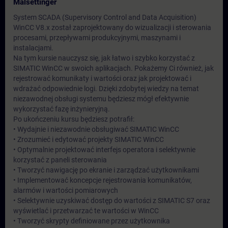
Målsettinger
System SCADA (Supervisory Control and Data Acquisition)
WinCC V8.x został zaprojektowany do wizualizacji i sterowania
procesami, przepływami produkcyjnymi, maszynami i
instalacjami.
Na tym kursie nauczysz się, jak łatwo i szybko korzystać z
SIMATIC WinCC w swoich aplikacjach. Pokażemy Ci również, jak
rejestrować komunikaty i wartości oraz jak projektować i
wdrażać odpowiednie logi. Dzięki zdobytej wiedzy na temat
niezawodnej obsługi systemu będziesz mógł efektywnie
wykorzystać fazę inżynieryjną.
Po ukończeniu kursu będziesz potrafił:
• Wydajnie i niezawodnie obsługiwać SIMATIC WinCC
• Zrozumieć i edytować projekty SIMATIC WinCC
• Optymalnie projektować interfejs operatora i selektywnie
korzystać z paneli sterowania
• Tworzyć nawigację po ekranie i zarządzać użytkownikami
• Implementować koncepcje rejestrowania komunikatów,
alarmów i wartości pomiarowych
• Selektywnie uzyskiwać dostęp do wartości z SIMATIC S7 oraz
wyświetlać i przetwarzać te wartości w WinCC
• Tworzyć skrypty definiowane przez użytkownika