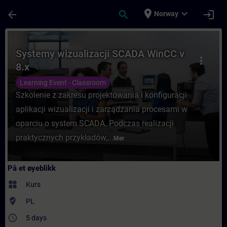
Gå til hovedinnhold
Siden er lastet inn
place
expand_more
arrow_back
search
login
Norway
Kurs - Systemy wizualizacji SCADA WinCC v
Systemy wizualizacji SCADA WinCC v
more_vert
8.x
Learning Event - Classroom
Szkolenie z zakresu projektowania i konfiguracji
aplikacji wizualizacji i zarządzania procesami w
oparciu o system SCADA. Podczas realizacji
praktycznych przykładów,...
Mer
På et øyeblikk
widgets
Kurs
where_to_vote
PL
access_time
5 days