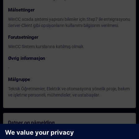
Målsettinger
WinCC scada sistemi yapısını bilenler için Step7 ile entegrasyonu
Server-Client gibi opsiyonların kullanımı bilgisinin verilmesi.
Forutsetninger
WinCC Sistem kurslarına katılmış olmak
Øvrig informasjon
-
Målgruppe
Teknik Öğretmenler, Elektrik ve otomasyona yönelik proje, bakım
ve işletme personeli, mühendisler, ve ustabaşılar.
Datoer og påmelding
Nov 30, 2026 | 06:00 AM