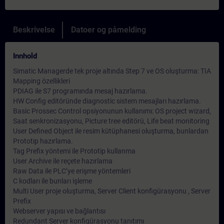
Beskrivelse
Datoer og påmelding
Innhold
Simatic Managerde tek proje altında Step 7 ve OS oluşturma: TIA
Mapping özellikleri
PDIAG ile S7 programında mesaj hazırlama.
HW Config editöründe diagnostic sistem mesajları hazırlama.
Basic Prossec Control opsiyonunun kullanımı: OS project wizard,
Saat senkronizasyonu, Picture tree editörü, Life beat monitoring
User Defined Object ile resim kütüphanesi oluşturma, bunlardan
Prototip hazırlama.
Tag Prefix yöntemi ile Prototip kullanma
User Archive ile reçete hazırlama
Raw Data ile PLC’ye erişme yöntemleri
C kodları ile bunları işleme
Multi User proje oluşturma, Server Client konfigürasyonu , Server
Prefix
Webserver yapısı ve bağlantısı
Redundant Server konfigürasyonu tanıtımı