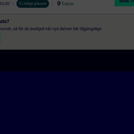
Book Tr
location_on
20,00
9 Ledige plasser
Espoo
dato?
urset, så får du beskjed når nye datoer blir tilgjengelige.