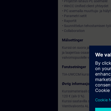
• Projectin lataus PC asemalle
• WinCC Unified client yhteydet
• PC asemalla muuttuja- ja hälyt
• Parametri setit
• Raportit
• Suunnittelun tehostamisen työ
• Collaboration
Målsettinger
Kurssi on suora jatko UWCCM panee
ja laajentaa osaamisen valvomopuo
valvomopuolelle vaan ne on opet
Forutsetninger
TIA-UWCCM kurssi tai vastaavat
Øvrig informasjon
Kurssimateriaali on englanniksi 
120 € (alv 0 %).
Kurssi saatavilla sekä luokkako
Vientivalvonta AL :N / ECCN:N