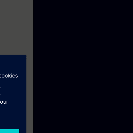
isellä kurssilla
isteta
 mapin hintaan