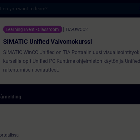
s
ed Valvomokurssi - Opplæring - Opplæring -
Learning Event - Classroom
TIA-UWCC2
SIMATIC Unified Valvomokurssi
SIMATIC WinCC Unified on TIA Portaalin uusi visualisointityöka
kurssilla opit Unified PC Runtime ohjelmiston käytön ja Unifi
rakentamisen periaatteet.
påmelding
ortaalissa