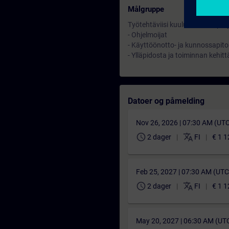
Målgruppe
Työtehtäviisi kuuluu SCADA projek
- Ohjelmoijat
- Käyttöönotto- ja kunnossapito
- Ylläpidosta ja toiminnan kehit
Datoer og påmelding
Nov 26, 2026 | 07:30 AM (UT
schedule
translate
2 dager
FI
€ 1 1
Feb 25, 2027 | 07:30 AM (UT
schedule
translate
2 dager
FI
€ 1 1
May 20, 2027 | 06:30 AM (UT