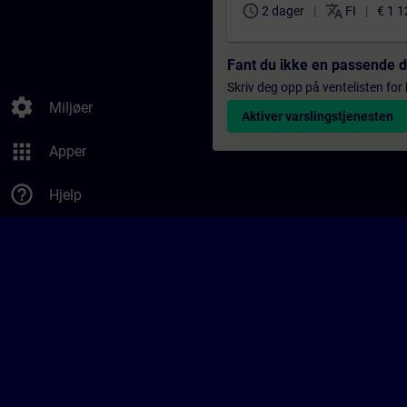
schedule
translate
2 dager
FI
€ 1 1
Fant du ikke en passende 
Skriv deg opp på ventelisten for k
settings
Miljøer
Aktiver varslingstjenesten
apps
Apper
help_outline
Hjelp