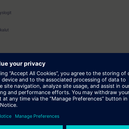
yslogit
kalut
likurssille. Kurssi alkaa valmiista paneeliprojektista, joka on tehty edell
lelle. Kaikkia yksityiskohtia, jotka on jo toteutettu paneelille ei enää to
ettu jo aikaisemmalla kurssilla.
 tiedot
ja jaetaan sähköisessä muodossa (pdf). Osallistuja voi tilata tulostetun
ulutuksena, että On-Line koulutuksena