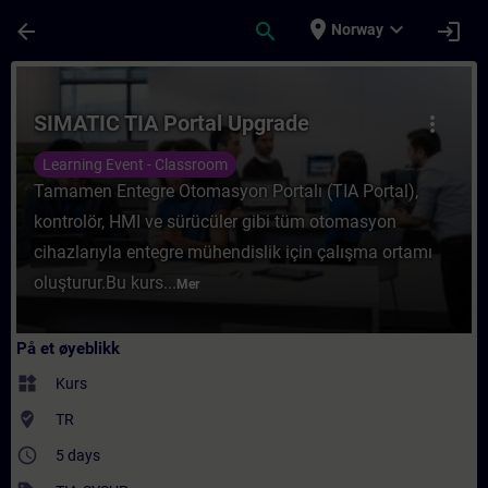
Gå til hovedinnhold
Siden er lastet inn
place
expand_more
arrow_back
search
login
Norway
Kurs - SIMATIC TIA Portal Upgrade - Opplær
SIMATIC TIA Portal Upgrade
more_vert
Learning Event - Classroom
Tamamen Entegre Otomasyon Portalı (TIA Portal),
kontrolör, HMI ve sürücüler gibi tüm otomasyon
cihazlarıyla entegre mühendislik için çalışma ortamı
oluşturur.Bu kurs...
Mer
På et øyeblikk
widgets
Kurs
where_to_vote
TR
access_time
5 days