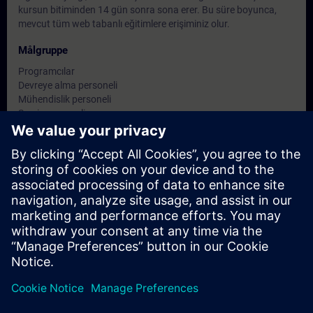
kursun bitiminden 14 gün sonra sona erer. Bu süre boyunca,
mevcut tüm web tabanlı eğitimlere erişiminiz olur.
Målgruppe
Programcılar
Devreye alma personeli
Mühendislik personeli
Servis personeli
Datoer og påmelding
For øyeblikket er det ingen arrangementer
tilgjengelig
Skriv deg opp på ventelisten for kurset, så får du beskjed når nye
datoer blir tilgjengelige.
Aktiver varslingstjenesten