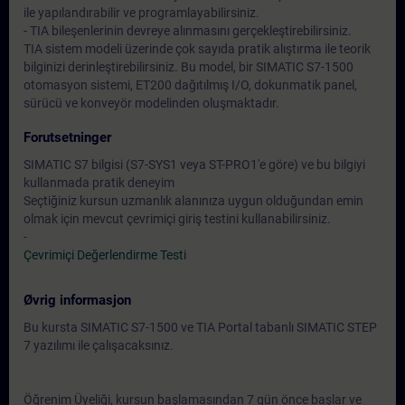
ile yapılandırabilir ve programlayabilirsiniz.
- TIA bileşenlerinin devreye alınmasını gerçekleştirebilirsiniz.
TIA sistem modeli üzerinde çok sayıda pratik alıştırma ile teorik
bilginizi derinleştirebilirsiniz. Bu model, bir SIMATIC S7-1500
otomasyon sistemi, ET200 dağıtılmış I/O, dokunmatik panel,
sürücü ve konveyör modelinden oluşmaktadır.
Forutsetninger
SIMATIC S7 bilgisi (S7-SYS1 veya ST-PRO1'e göre) ve bu bilgiyi
kullanmada pratik deneyim
Seçtiğiniz kursun uzmanlık alanınıza uygun olduğundan emin
olmak için mevcut çevrimiçi giriş testini kullanabilirsiniz.
-
Çevrimiçi Değerlendirme Testi
Øvrig informasjon
Bu kursta SIMATIC S7-1500 ve TIA Portal tabanlı SIMATIC STEP
7 yazılımı ile çalışacaksınız.
Öğrenim Üyeliği, kursun başlamasından 7 gün önce başlar ve