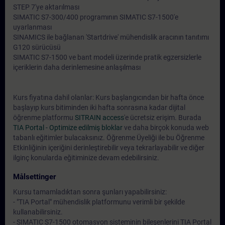
STEP 7'ye aktarılması
SIMATIC S7-300/400 programının SIMATIC S7-1500'e
uyarlanması
SINAMICS ile bağlanan 'Startdrive' mühendislik aracının tanıtımı
G120 sürücüsü
SIMATIC S7-1500 ve bant modeli üzerinde pratik egzersizlerle
içeriklerin daha derinlemesine anlaşılması
Kurs fiyatına dahil olanlar: Kurs başlangıcından bir hafta önce
başlayıp kurs bitiminden iki hafta sonrasına kadar dijital
öğrenme platformu
SITRAIN access
'e ücretsiz erişim. Burada
TIA Portal - Optimize edilmiş bloklar
ve daha birçok konuda web
tabanlı eğitimler bulacaksınız. Öğrenme Üyeliği ile bu Öğrenme
Etkinliğinin içeriğini derinleştirebilir veya tekrarlayabilir ve diğer
ilginç konularda eğitiminize devam edebilirsiniz.
Målsettinger
Kursu tamamladıktan sonra şunları yapabilirsiniz:
- "TIA Portal" mühendislik platformunu verimli bir şekilde
kullanabilirsiniz.
- SIMATIC S7-1500 otomasyon sisteminin bileşenlerini TIA Portal