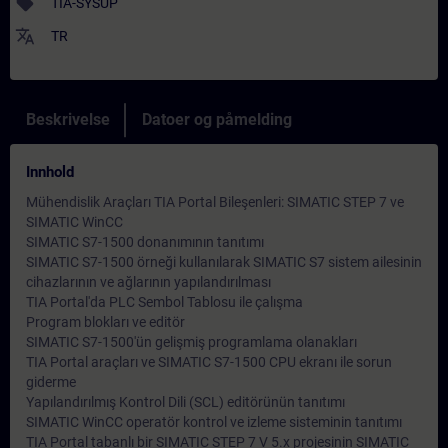
sell
TIA-SYSUP
translate
TR
Beskrivelse
Datoer og påmelding
Innhold
Mühendislik Araçları TIA Portal Bileşenleri: SIMATIC STEP 7 ve
SIMATIC WinCC
SIMATIC S7-1500 donanımının tanıtımı
SIMATIC S7-1500 örneği kullanılarak SIMATIC S7 sistem ailesinin
cihazlarının ve ağlarının yapılandırılması
TIA Portal'da PLC Sembol Tablosu ile çalışma
Program blokları ve editör
SIMATIC S7-1500'ün gelişmiş programlama olanakları
TIA Portal araçları ve SIMATIC S7-1500 CPU ekranı ile sorun
giderme
Yapılandırılmış Kontrol Dili (SCL) editörünün tanıtımı
SIMATIC WinCC operatör kontrol ve izleme sisteminin tanıtımı
TIA Portal tabanlı bir SIMATIC STEP 7 V 5.x projesinin SIMATIC