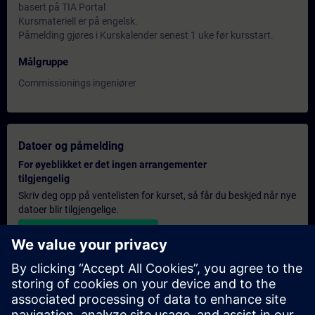
basert på TIA Portal
Kursmateriell er på engelsk.
Påmelding gjøres i Kurskalender senest 1 uke før kursstart.
Målgruppe
Commissionings ingeniører
Datoer og påmelding
For øyeblikket er det ingen arrangementer
tilgjengelig
Skriv deg opp på ventelisten for kurset, så får du beskjed når nye
datoer blir tilgjengelige.
Aktiver varslingstjenesten
Personlig tilbud
Hvis du trenger et standard pristilbud for denne opplæringen,