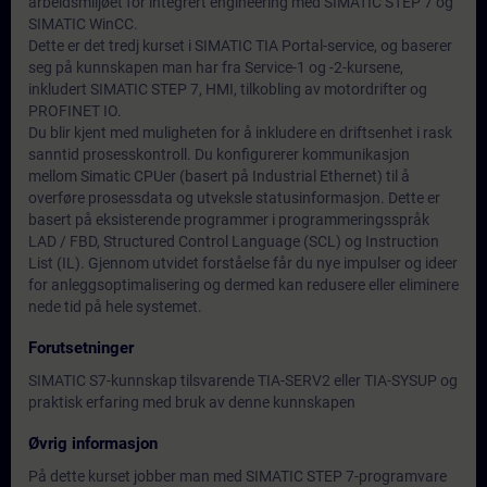
arbeidsmiljøet for integrert engineering med SIMATIC STEP 7 og
SIMATIC WinCC.
Dette er det tredj kurset i SIMATIC TIA Portal-service, og baserer
seg på kunnskapen man har fra Service-1 og -2-kursene,
inkludert SIMATIC STEP 7, HMI, tilkobling av motordrifter og
PROFINET IO.
Du blir kjent med muligheten for å inkludere en driftsenhet i rask
sanntid prosesskontroll. Du konfigurerer kommunikasjon
mellom Simatic CPUer (basert på Industrial Ethernet) til å
overføre prosessdata og utveksle statusinformasjon. Dette er
basert på eksisterende programmer i programmeringsspråk
LAD / FBD, Structured Control Language (SCL) og Instruction
List (IL). Gjennom utvidet forståelse får du nye impulser og ideer
for anleggsoptimalisering og dermed kan redusere eller eliminere
nede tid på hele systemet.
Forutsetninger
SIMATIC S7-kunnskap tilsvarende TIA-SERV2 eller TIA-SYSUP og
praktisk erfaring med bruk av denne kunnskapen
Øvrig informasjon
På dette kurset jobber man med SIMATIC STEP 7-programvare