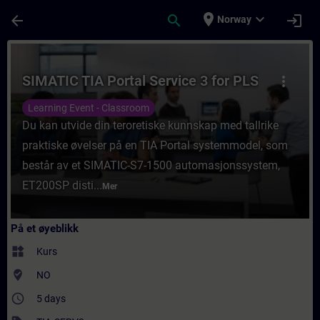
Gå til hovedinnhold
Siden er lastet inn
place
expand_more
arrow_back
search
login
Norway
Kurs - SIMATIC TIA Portal Service 3 for PL
SIMATIC TIA Portal Service 3 for PLS
more_vert
Learning Event - Classroom
Du kan utvide din teroretiske kunnskap med tallrike
praktiske øvelser på en TIA Portal systemmodel, som
består av et SIMATIC-S7-1500 automasjonssystem,
ET200SP disti...
Mer
På et øyeblikk
widgets
Kurs
where_to_vote
NO
access_time
5 days