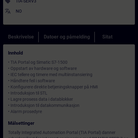
sell
TIA-SERV3
translate
NO
Beskrivelse
Datoer og påmelding
Sitat
Innhold
• TIA Portal og Simatic S7-1500
• Oppstart av hardware og software
• IEC tellere og timere med multiinstansiering
• Håndtere feil i software
• Konfigurere direkte betjeningsknapper på HMI
• Introduksjon til STL
• Lagre prosess data i datablokker
• Introduksjon til datakommunikasjon
• Alarm prosedyre
Målsettinger
Totally Integrated Automation Portal (TIA Portal) danner