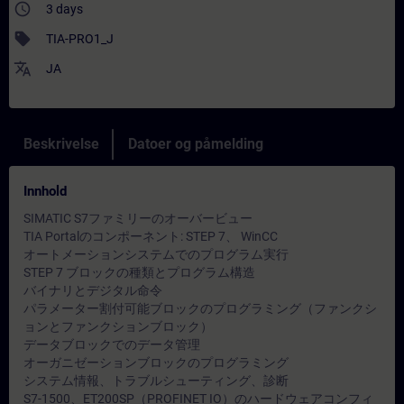
access_time
3 days
sell
TIA-PRO1_J
translate
JA
Beskrivelse
Datoer og påmelding
Innhold
SIMATIC S7ファミリーのオーバービュー
TIA Portalのコンポーネント: STEP 7、 WinCC
オートメーションシステムでのプログラム実行
STEP 7 ブロックの種類とプログラム構造
バイナリとデジタル命令
パラメーター割付可能ブロックのプログラミング（ファンクシ
ョンとファンクションブロック）
データブロックでのデータ管理
オーガニゼーションブロックのプログラミング
システム情報、トラブルシューティング、診断
S7-1500、ET200SP（PROFINET IO）のハードウェアコンフィ