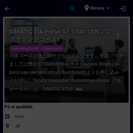
Gå til hovedinnhold
Siden er lastet inn
place
expand_more
arrow_back
search
login
Norway
Kurs - SIMATIC TIA Portal S7-1500/120
SIMATIC TIA Portal S7-1500/1200プロ
more_vert
グラミングコース1
Learning Event - Classroom
※本コースは仮公開中となっております。受講につき
ましては弊社SITRAIN用申込サイトe-pass (https://e-
pass.aae.siemens.cloud/dashboard)よりお申し込み
ください。Totally Integrated Automation Portal（TIA
ポータル）は、SIMATIC STEP...
Mer
På et øyeblikk
widgets
Kurs
where_to_vote
JP