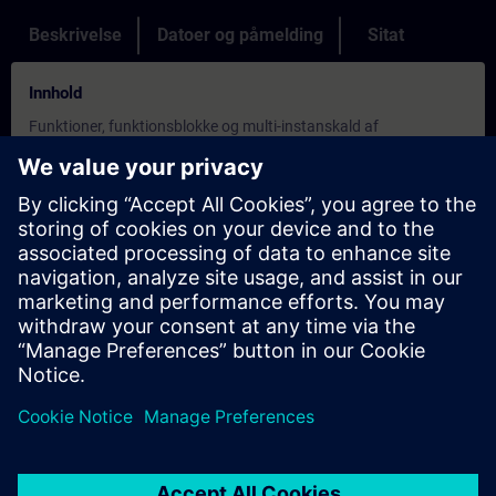
Beskrivelse
Datoer og påmelding
Sitat
Innhold
Funktioner, funktionsblokke og multi-instanskald af
funktionsblokke
Oprettelse og anvendelse af komplekse data-strukturer
Indirekte adressering af komplekse data-strukturer og
parametre
Biblioteksfunktioner til integreret fejlbehandling.
Håndtering af synkrone og asynkrone fejl samt evaluering af
fejlmeldinger
Håndtering af recepter med HMI
Kommunikation via Open User kommunikation og S7-
connection.
Introduktion til Profinet
Grundigere forståelse af indhold gennem praktiske øvelser på
TIA-systemmodel
Målsettinger
Totally Integrated Automation Portal (TIA-portal) er et integreret