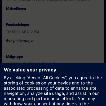
Målsettinger
-
Forutsetninger
TIA-PRO1, DR-S12-PM
Øvrig informasjon
-
Målgruppe
程式設計人員, 調機/試俥工程人員
Datoer og påmelding
For øyeblikket er det ingen arrangementer
tilgjengelig
Skriv deg opp på ventelisten for kurset, så får du beskjed når nye