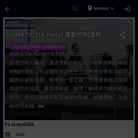
Gå til hovedinnhold
Siden er lastet inn
place
expand_more
arrow_back
search
login
Norway
Kurs - SIMATIC TIA Portal 運動控制課程 - Oppl
SIMATIC TIA Portal 運動控制課程
share
Learning Event - Classroom
您將在TIA Portal中對SIMATIC S7-1500或S7-1200控制
器進行程式編寫。通過運動控制功能，您將能夠精確控
制軸的運動。在這個技術課程中，你將逐步學習這些功
能的好處和使用。每學習一步之後，您將通過程式撰寫
加深您的知識。參加課程後，您將了解技術功能的相互
作用。您可以選擇和配置適當的對象，如速度軸，定位
軸和同步軸...
Mer
På et øyeblikk
widgets
Kurs