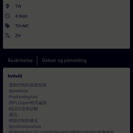
where_to_vote
TW
access_time
4 days
sell
TIA-MC
translate
ZH
Beskrivelse
Datoer og påmelding
Innhold
-運動控制的基礎知識
-SpeedAxis
-PositioningAxis
-用PLCopen程式編寫
-錯誤訊息和診斷
-通訊
-閉環控制和優化
-SynchronousAxis
-運用SIMATIC S7-1500和SINAMICS驅動設備進行實機練習