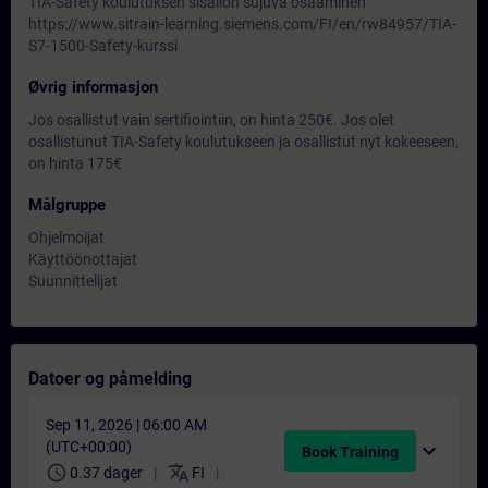
TIA-Safety koulutuksen sisällön sujuva osaaminen
https://www.sitrain-learning.siemens.com/FI/en/rw84957/TIA-
S7-1500-Safety-kurssi
Øvrig informasjon
Jos osallistut vain sertifiointiin, on hinta 250€. Jos olet
osallistunut TIA-Safety koulutukseen ja osallistut nyt kokeeseen,
on hinta 175€
Målgruppe
Ohjelmoijat
Käyttöönottajat
Suunnittelijat
Datoer og påmelding
Sep 11, 2026 | 06:00 AM
(UTC+00:00)
expand_more
Book Training
schedule
translate
0.37 dager
FI