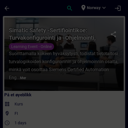
Gå til hovedinnhold
Siden er lastet inn
place
expand_more
arrow_back
search
login
Norway
Kurs - Simatic Safety -Sertifiointikoe: Tur
Simatic Safety -Sertifiointikoe:
share
Turvakonfigurointi ja -Ohjelmointi,
Etäkoulutus
Learning Event - Online
Suorittamalla kokeen hyväksytysti, todistat tietotaitosi
turvalogiikoiden konfiguroinnin ja ohjelmoinnin osalta,
minkä voit osoittaa Siemens Certified Automation
Eng...
Mer
På et øyeblikk
widgets
Kurs
where_to_vote
FI
access_time
1 days