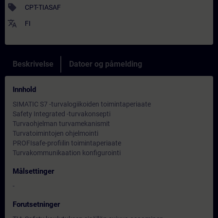
sell
CPT-TIASAF
translate
FI
Beskrivelse
Datoer og påmelding
Innhold
SIMATIC S7 -turvalogiikoiden toimintaperiaate
Safety Integrated -turvakonsepti
Turvaohjelman turvamekanismit
Turvatoimintojen ohjelmointi
PROFIsafe-profiilin toimintaperiaate
Turvakommunikaation konfigurointi
Målsettinger
-
Forutsetninger