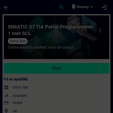
Gå til hovedinnhold
Siden er lastet inn
place
expand_more
arrow_back
search
login
Norway
Kurs - SIMATIC S7 TIA Portal Programmeren
SIMATIC S7 TIA Portal Programmeren
more_vert
1 met SCL
Entry Test
Online kwalificatietest voor de cursus
Start
På et øyeblikk
widgets
Entry Test
Avansert
payment
Gratis
where_to_vote
All