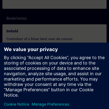
Beskrivelse
Innhold
Controleer of u klaar bent voor de cursus:
Deze test helpt u om erachter te komen of u over de vereiste
basiskennis beschikt.
De test heeft
21 vragen
.
Er is
geen tijdslimiet
.
Als u
meer dan 70% correct
antwoordt, bent u klaar om
aan de cursus deel te nemen.
Als u
minder dan 70%
scoort, raden wij u aan de cursus
SIMATIC S7 TIA Portal Programmeren 1
(TIA-PRO1) te
volgen om uw basis op te bouwen.