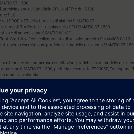
SIMATIC S7-1500
 archiviazione dei dati dalla CPU, dal TP e dal G120
ione PLC
i e reti PROFINET della famiglia di sistemi SIMATIC S7
li strumenti TIA Portal e il display della CPU SIMATIC S7-1500
rativo e di supervisione SIMATIC WinCC
ng Tool “Startdrive” con collegamento di un azionamento SINAMICS G120
 attraverso esercitazioni pratiche sul modello di sistema SIMATIC S7-15
enze teoriche con numerose esercitazioni pratiche su un modello di sist
tomazione SIMATIC S7-1500, periferia decentrata ET200SP, Touchpanel 
n modello a cinghia.
rai in grado di:
 piattaforma di engineering TIA Portal per la risoluzione dei problemi e per i
mmi STEP 7
rmware per i componenti di SIMATIC S7-1500
are i dati della CPU, del pannello HMI e del G120