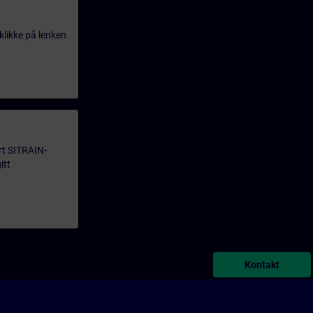
klikke på lenken
årt SITRAIN-
itt
Kontakt