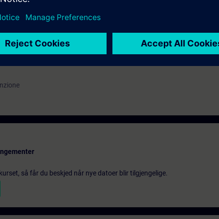
ERV1
enzione
rangementer
urset, så får du beskjed når nye datoer blir tilgjengelige.