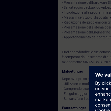
- Presentazione dell'hardware 
- Salvataggio/backup, download,
- Introduzione alla programmaz
- Messa in servizio di dispositiv
- Risoluzione dei problemi con g
- Presentazione del sistema ope
- Presentazione dell'Engineeri
- Approfondimento dei contenuti
Puoi approfondire le tue conosc
è composto da un sistema di au
azionamento SINAMICS G120 e u
Målsettinger
Dopo aver preso parte al corso sa
- Utilizzare in modo efficiente la
- Comprendere semplici progra
- Eseguire aggiornamenti del fi
- Salvare/fare il backup e scaric
Forutsetninger