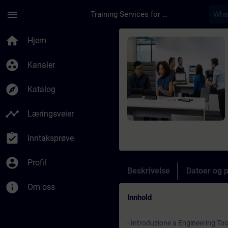
Gå til hovedinnhold
Siden er lastet inn
menu
Training Services for Digital Industries
Kurs - SIMATIC S7 TI
home
Hjem
group_work
Kanaler
explore
Katalog
timeline
Læringsveier
assignment_turned_in
Inntaksprøve
account_circle
Profil
Beskrivelse
Datoer og 
info
Om oss
Innhold
- Introduzione a Engineering To