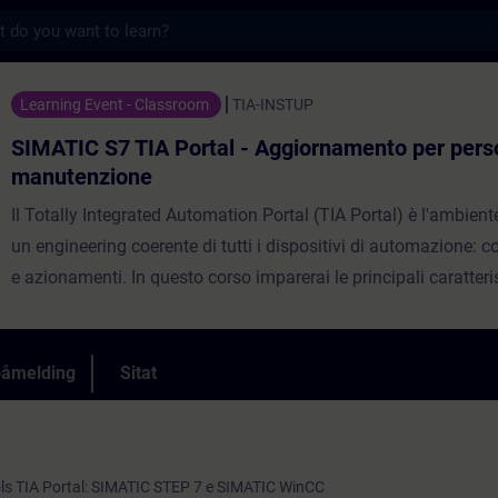
s
A Portal - Aggiornamento per personale di
Learning Event - Classroom
TIA-INSTUP
SIMATIC S7 TIA Portal - Aggiornamento per pers
manutenzione
Il Totally Integrated Automation Portal (TIA Portal) è l'ambient
un engineering coerente di tutti i dispositivi di automazione: co
e azionamenti. In questo corso imparerai le principali caratteri
SIMATIC S7-1500, l'Engineering Tool - SIMATIC TIA Portal (ST
Startdrive). Acquisirai familiarità con i tool del sistema di au
SIMATIC S7-1500 con la piattaforma di engineering TIA Portal p
påmelding
Sitat
guasti e per il test/debug.
ols TIA Portal: SIMATIC STEP 7 e SIMATIC WinCC