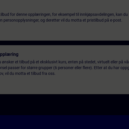
tilbud for denne opplæringen, for eksempel til innkjøpsavdelingen, kan du 
 personopplysninger, og deretter vil du motta et pristilbud på e-post.
opplæring
 ønsker et tilbud på et eksklusivt kurs, enten på stedet, virtuelt eller på v
el passer for større grupper (6 personer eller flere). Etter at du har oppg
 vil du motta et tilbud fra oss.