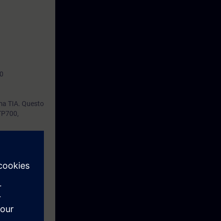
00
ema TIA. Questo
TP700,
 test