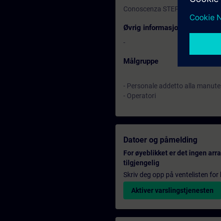
Conoscenza STEP7 pari a ST-S
Øvrig informasjon
-
Målgruppe
- Personale addetto alla manut
- Operatori
Datoer og påmelding
For øyeblikket er det ingen ar
tilgjengelig
Skriv deg opp på ventelisten for k
Aktiver varslingstjenesten