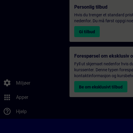
Personlig tilbud
Hvis du trenger et standard pris
nedenfor. Du må først oppgi noen
Gi tilbud
Forespørsel om eksklusiv 
Fyll ut skjemaet nedenfor hvis du
kurssenter. Denne typen forespørs
kontaktinformasjon og kursbehov,
settings
Miljøer
Be om eksklusivt tilbud
apps
Apper
help_outline
Hjelp