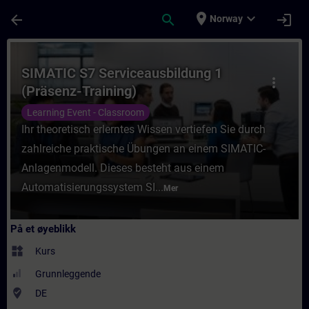
Gå til hovedinnhold
Siden er lastet inn
place
expand_more
arrow_back
search
login
Norway
Kurs - SIMATIC S7 Serviceausbildung 1 (Prä
SIMATIC S7 Serviceausbildung 1
more_vert
(Präsenz-Training)
Learning Event - Classroom
Ihr theoretisch erlerntes Wissen vertiefen Sie durch
zahlreiche praktische Übungen an einem SIMATIC-
Anlagenmodell. Dieses besteht aus einem
Automatisierungssystem SI...
Mer
På et øyeblikk
widgets
Kurs
Grunnleggende
where_to_vote
DE