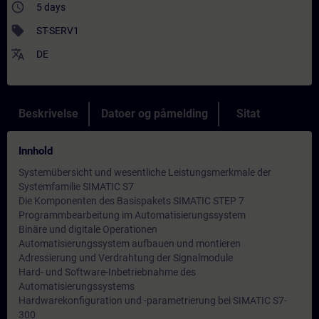
access_time
5 days
sell
ST-SERV1
translate
DE
Beskrivelse
Datoer og påmelding
Sitat
Innhold
Systemübersicht und wesentliche Leistungsmerkmale der
Systemfamilie SIMATIC S7
Die Komponenten des Basispakets SIMATIC STEP 7
Programmbearbeitung im Automatisierungssystem
Binäre und digitale Operationen
Automatisierungssystem aufbauen und montieren
Adressierung und Verdrahtung der Signalmodule
Hard- und Software-Inbetriebnahme des
Automatisierungssystems
Hardwarekonfiguration und -parametrierung bei SIMATIC S7-
300