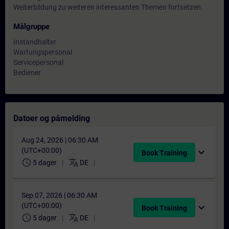
Weiterbildung zu weiteren interessanten Themen fortsetzen.
Målgruppe
Instandhalter
Wartungspersonal
Servicepersonal
Bediener
Datoer og påmelding
Aug 24, 2026 | 06:30 AM
(UTC+00:00)
expand_more
Book Training
schedule
translate
5 dager
DE
Sep 07, 2026 | 06:30 AM
(UTC+00:00)
expand_more
Book Training
schedule
translate
5 dager
DE