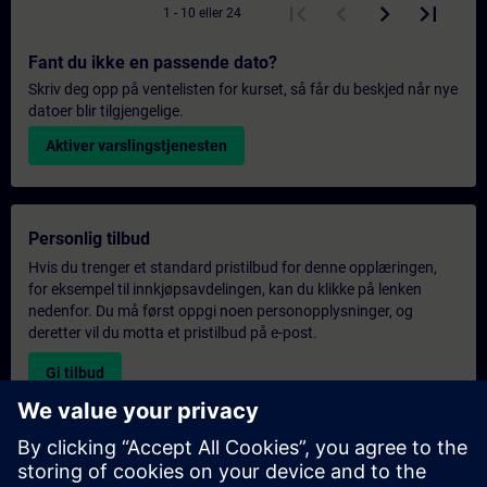
1 - 10 eller 24
Fant du ikke en passende dato?
Skriv deg opp på ventelisten for kurset, så får du beskjed når nye
datoer blir tilgjengelige.
Aktiver varslingstjenesten
Personlig tilbud
Hvis du trenger et standard pristilbud for denne opplæringen,
for eksempel til innkjøpsavdelingen, kan du klikke på lenken
nedenfor. Du må først oppgi noen personopplysninger, og
deretter vil du motta et pristilbud på e-post.
Gi tilbud
Forespørsel om eksklusiv opplæring