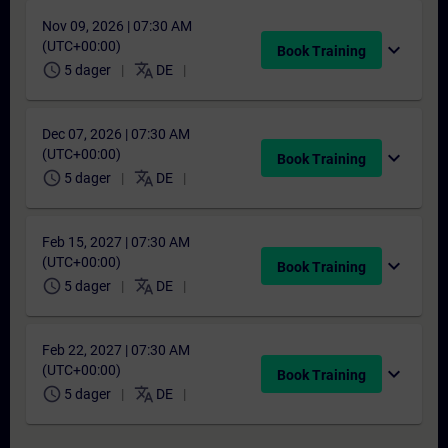
Nov 09, 2026 | 07:30 AM
(UTC+00:00)
expand_more
Book Training
schedule
translate
5 dager
DE
Dec 07, 2026 | 07:30 AM
(UTC+00:00)
expand_more
Book Training
schedule
translate
5 dager
DE
Feb 15, 2027 | 07:30 AM
(UTC+00:00)
expand_more
Book Training
schedule
translate
5 dager
DE
Feb 22, 2027 | 07:30 AM
(UTC+00:00)
expand_more
Book Training
schedule
translate
5 dager
DE