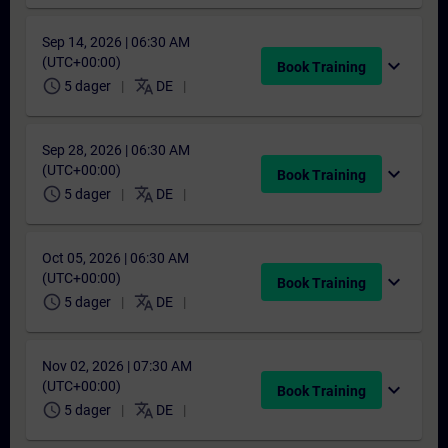
Sep 14, 2026 | 06:30 AM
(UTC+00:00)
expand_more
Book Training
schedule
translate
5 dager
DE
Sep 28, 2026 | 06:30 AM
(UTC+00:00)
expand_more
Book Training
schedule
translate
5 dager
DE
Oct 05, 2026 | 06:30 AM
(UTC+00:00)
expand_more
Book Training
schedule
translate
5 dager
DE
Nov 02, 2026 | 07:30 AM
(UTC+00:00)
expand_more
Book Training
schedule
translate
5 dager
DE