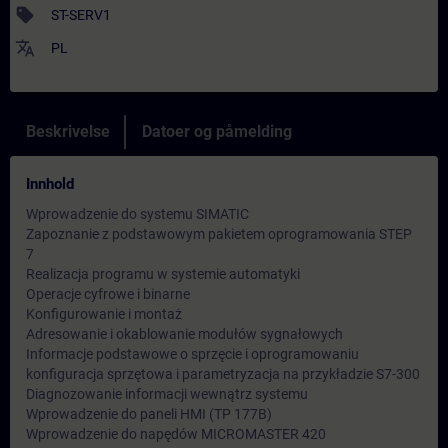
sell
ST-SERV1
translate
PL
Beskrivelse
Datoer og påmelding
Innhold
Wprowadzenie do systemu SIMATIC
Zapoznanie z podstawowym pakietem oprogramowania STEP
7
Realizacja programu w systemie automatyki
Operacje cyfrowe i binarne
Konfigurowanie i montaż
Adresowanie i okablowanie modułów sygnałowych
Informacje podstawowe o sprzęcie i oprogramowaniu
konfiguracja sprzętowa i parametryzacja na przykładzie S7-300
Diagnozowanie informacji wewnątrz systemu
Wprowadzenie do paneli HMI (TP 177B)
Wprowadzenie do napędów MICROMASTER 420