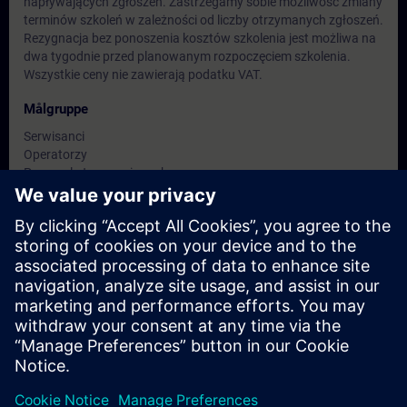
napływających zgłoszeń. Zastrzegamy sobie możliwość zmiany
terminów szkoleń w zależności od liczby otrzymanych zgłoszeń.
Rezygnacja bez ponoszenia kosztów szkolenia jest możliwa na
dwa tygodnie przed planowanym rozpoczęciem szkolenia.
Wszystkie ceny nie zawierają podatku VAT.
Målgruppe
Serwisanci
Operatorzy
Personel utrzymania ruchu
Datoer og påmelding
For øyeblikket er det ingen arrangementer
tilgjengelig
Skriv deg opp på ventelisten for kurset, så får du beskjed når nye
datoer blir tilgjengelige.
Aktiver varslingstjenesten