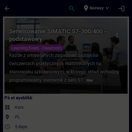
Gå til hovedinnhold
Siden er lastet inn
place
expand_more
arrow_back
search
login
Norway
Kurs - Serwisowanie SIMATIC S7-300/400 ‒
Serwisowanie SIMATIC S7-300/400 ‒
more_vert
podstawowy
Learning Event - Classroom
Każde z omawianych zagadnień bazuje na
ćwiczeniach praktycznych realizowanych na
stanowisku szkoleniowym, w którego skład wchodzą:
programowalny sterownik z serii S7...
Mer
På et øyeblikk
widgets
Kurs
where_to_vote
PL
access_time
5 days