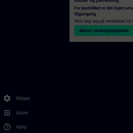
Datoer og påmelding
For øyeblikket er det ingen ar
tilgjengelig
Skriv deg opp på ventelisten for k
Aktiver varslingstjenesten
settings
Miljøer
apps
Apper
help_outline
Hjelp