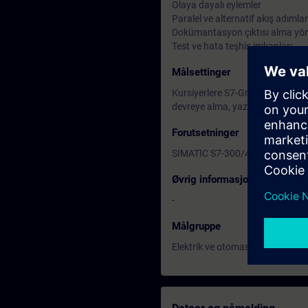
Olaya dayalı eylemler
Paralel ve alternatif akış adımları
Dokümantasyon çıktısı alma yön
Test ve hata teşhis imkanları
Målsettinger
Kursiyerlere S7-Graph PLC progra
devreye alma, yazılım olarak müd
Forutsetninger
SIMATIC S7-300/400 Program 1 (
Øvrig informasjon
-
Målgruppe
Elektrik ve otomasyona yönelik m