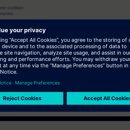
nın özellikleri
temleri
mla dilini tanıtma bunu kullanarak sıralı çalışan prosesler için programl
ahale etme ve arıza teşhis bilgisinin verilmesi.
Sistem 1) kurs bilgisine sahip olmak.
ontaj, bakım ve işletme personeli, mühendisler, teknisyenler ve ustabaşıla