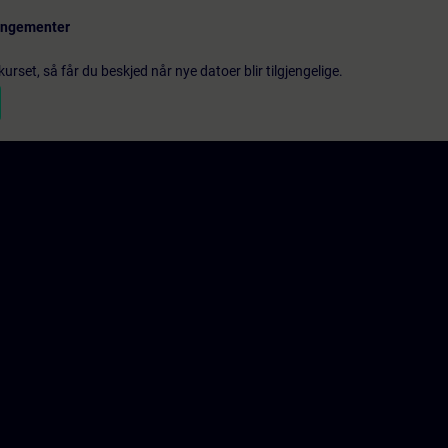
rangementer
urset, så får du beskjed når nye datoer blir tilgjengelige.