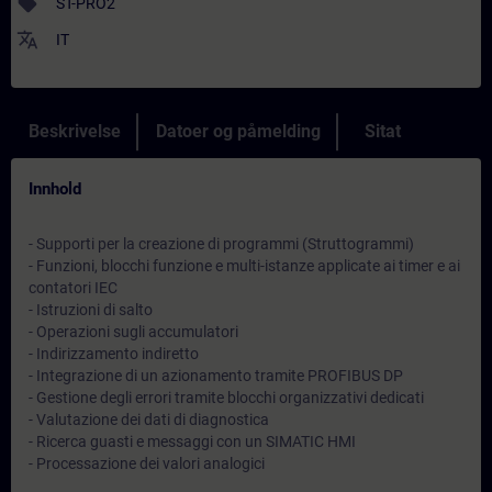
sell
ST-PRO2
translate
IT
Beskrivelse
Datoer og påmelding
Sitat
Innhold
- Supporti per la creazione di programmi (Struttogrammi)
- Funzioni, blocchi funzione e multi-istanze applicate ai timer e ai
contatori IEC
- Istruzioni di salto
- Operazioni sugli accumulatori
- Indirizzamento indiretto
- Integrazione di un azionamento tramite PROFIBUS DP
- Gestione degli errori tramite blocchi organizzativi dedicati
- Valutazione dei dati di diagnostica
- Ricerca guasti e messaggi con un SIMATIC HMI
- Processazione dei valori analogici