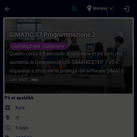
Gå til hovedinnhold
Siden er lastet inn
place
expand_more
arrow_back
search
login
Norway
Kurs - SIMATIC S7 Programmazione 2 - Oppl
SIMATIC S7 Programmazione 2
more_vert
Learning Event - Classroom
Questo corso è il secondo di una serie in tre parti che
aumenta le competenze con SIMATIC STEP 7 V5.x.
Imparerai a sfruttare la potenza del software SIMATIC
con tecn...
Mer
På et øyeblikk
widgets
Kurs
where_to_vote
IT
access_time
5 days