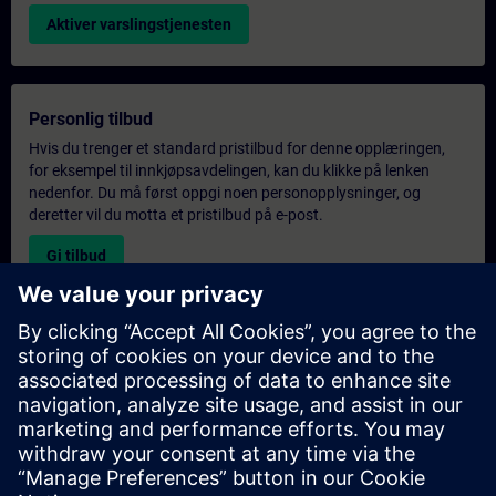
Aktiver varslingstjenesten
Personlig tilbud
Hvis du trenger et standard pristilbud for denne opplæringen,
for eksempel til innkjøpsavdelingen, kan du klikke på lenken
nedenfor. Du må først oppgi noen personopplysninger, og
deretter vil du motta et pristilbud på e-post.
Gi tilbud
Forespørsel om eksklusiv opplæring
Fyll ut skjemaet nedenfor hvis du ønsker et tilbud på et
eksklusivt kurs, enten på stedet, virtuelt eller på vårt SITRAIN-
kurssenter. Denne typen forespørsel passer for større grupper (6
personer eller flere). Etter at du har oppgitt kontaktinformasjon
og kursbehov, vil du motta et tilbud fra oss.