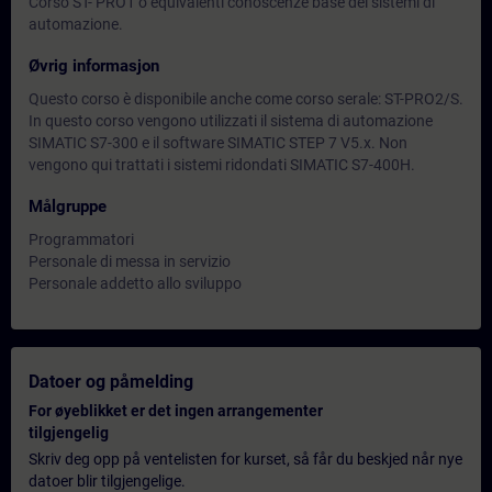
Corso ST- PRO1 o equivalenti conoscenze base dei sistemi di
automazione.
Øvrig informasjon
Questo corso è disponibile anche come corso serale: ST-PRO2/S.
In questo corso vengono utilizzati il sistema di automazione
SIMATIC S7-300 e il software SIMATIC STEP 7 V5.x. Non
vengono qui trattati i sistemi ridondati SIMATIC S7-400H.
Målgruppe
Programmatori
Personale di messa in servizio
Personale addetto allo sviluppo
Datoer og påmelding
For øyeblikket er det ingen arrangementer
tilgjengelig
Skriv deg opp på ventelisten for kurset, så får du beskjed når nye
datoer blir tilgjengelige.