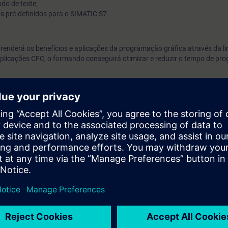
do de teste;
s pré-definidos para o SIMATIC S7.
enderá os benefícios e aplicações da programação gráfica através da 
licações CFC, o formando conseguirá otimizar e reduzir o tempo de pr
ntos de SIMATIC S7 equivalentes aos cursos ST-SERV2 ou ST-PRO2.
to;