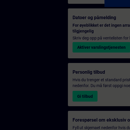
Datoer og påmelding
For øyeblikket er det ingen ar
tilgjengelig
Skriv deg opp på ventelisten for k
Aktiver varslingstjenesten
Personlig tilbud
Hvis du trenger et standard pris
nedenfor. Du må først oppgi noen
Gi tilbud
Forespørsel om eksklusiv 
Fyll ut skjemaet nedenfor hvis du