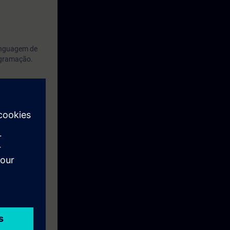
linguagem de
ogramação.