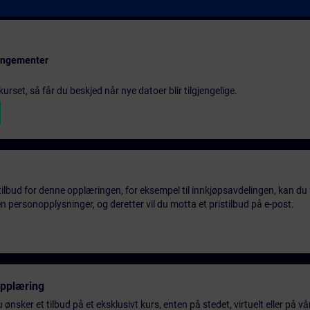
rangementer
urset, så får du beskjed når nye datoer blir tilgjengelige.
tilbud for denne opplæringen, for eksempel til innkjøpsavdelingen, kan du 
 personopplysninger, og deretter vil du motta et pristilbud på e-post.
opplæring
 ønsker et tilbud på et eksklusivt kurs, enten på stedet, virtuelt eller på v