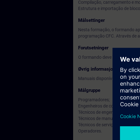
Compilação, carregamento e mo
Estrutura e importação de bloco
Målsettinger
Nesta formação, o formando apr
programação CFC. Através de ap
Forutsetninger
O formando deve ter conhecime
Øvrig informasjon
Manuais disponíveis em Inglês.
Målgruppe
Programadores;
Engenheiros de comissionamen
Técnicos de engenharia;
Técnicos de manutenção;
Técnicos de serviço;
Operadores.