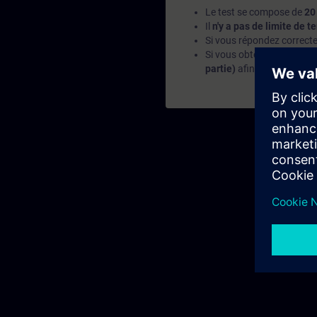
Le test se compose de
20
Il
n'y a pas de limite de t
Si vous répondez correcte
Si vous obtenez
moins de
partie)
afin d'approfondi