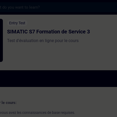
s
rmation de Service 3 - Opplæring - Opplæri
Entry Test
SIMATIC S7 Formation de Service 3
Test d'évaluation en ligne pour le cours
 le cours:
i vous avez les connaissances de base requises.