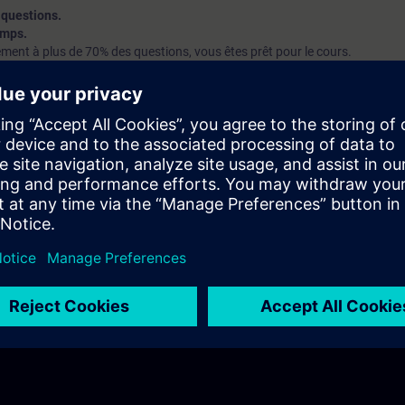
 questions.
emps.
ment à plus de 70% des questions, vous êtes prêt pour le cours.
 70%
, nous vous conseillns alor de participer au cours
Maintenance STE
r vos connaissances de base.