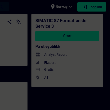
place
expand_more
login
earch
Norway
Logg inn
ng - Faglig utvikling | SITRAIN
SIMATIC S7 Formation de
share
translate
Service 3
Start
På et øyeblikk
widgets
Analyst Report
Ekspert
payment
Gratis
where_to_vote
All