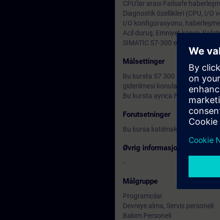
CPU'lar arası Failsafe haberle
Diagnostik özellikleri (CPU, I/O 
I/O konfigürasyonu, haberleşme 
Acil duruş, Emniyet kapısı, Safet
SIMATIC S7-300 eğitim seti üzer
Målsettinger
Bu kursta S7 300 PLC'lerde Faii
giderilmesi konularını öğrenecek
Bu kursta ayrıca F-FBD ve F-LAD
Forutsetninger
Bu kursa katılmak için S7 Siste
Øvrig informasjon
-
Målgruppe
Programcılar
Devreye alma, Servis personeli
Bakım Personeli