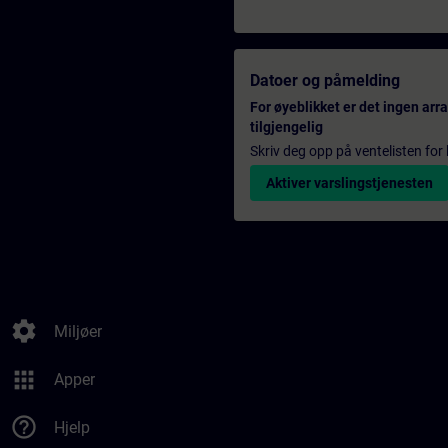
Datoer og påmelding
For øyeblikket er det ingen ar
tilgjengelig
Skriv deg opp på ventelisten for k
Aktiver varslingstjenesten
settings
Miljøer
apps
Apper
help_outline
Hjelp