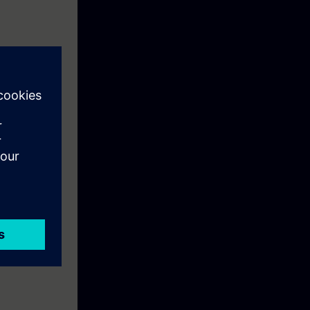
his ve arıza
mlerini kapsar.
dır