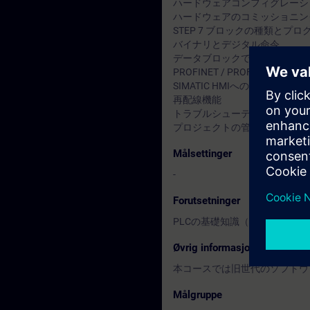
ハードウェアコンフィグレーシ
ハードウェアのコミッショニング
STEP 7 ブロックの種類とプ
バイナリとデジタル命令
データブロックでのデータ管理
PROFINET / PROFIBUS DP 
SIMATIC HMIへのWinCC fle
再配線機能
トラブルシューティング、診断
プロジェクトの管理（圧縮、解
Målsettinger
-
Forutsetninger
PLCの基礎知識（他社製PLC
Øvrig informasjon
本コースでは旧世代のソフトウェア
Målgruppe