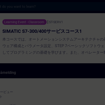
s
300/400サービスコース1 - Opplæring - Opplærin
Learning Event - Classroom
ST-SERV1
SIMATIC S7-300/400サービスコース1
本コースでは、オートメーションシステムアーキテクチャの
ウェア構成とパラメータ設定、STEP 7ベーシックソフトウ
してプログラミングの基礎を学びます。また、オペレーター
PROFIBUS DP、PRIFINETについても理解を深めます。シ
把握し、個々のコンポーネントがどのように相互作用するか
ようになります。コース修了後は、単純なハードウェア障害
påmelding
ュールの交換、コンポーネントの最適な連携、信頼性の高い
行が可能になり、ダウンタイムを削減できるようになります。
ーバービュー
ント