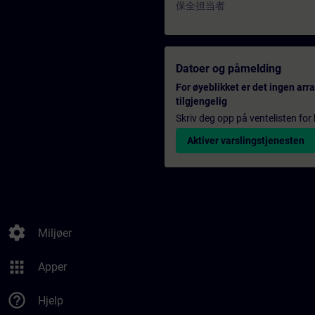
保全担当者
Datoer og påmelding
For øyeblikket er det ingen ar
tilgjengelig
Skriv deg opp på ventelisten for k
Aktiver varslingstjenesten
settings
Miljøer
apps
Apper
help_outline
Hjelp