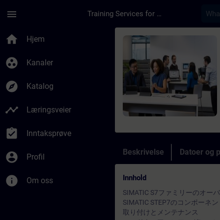
Gå til hovedinnhold
Siden er lastet inn
menu
Training Services for Digital Industries
Kurs - SIMATIC S7-
home
Hjem
group_work
Kanaler
explore
Katalog
timeline
Læringsveier
assignment_turned_in
Inntaksprøve
Beskrivelse
Datoer og 
account_circle
Profil
Innhold
info
Om oss
SIMATIC S7ファミリーのオ
SIMATIC STEP7のコンポーネ
取り付けとメンテナンス