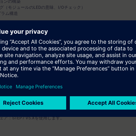
ョンの構築
（モジュールのLEDの意味、I/Oチェック）
ログラム構造
リモートI/Oの構築(ET200S)
xibleからのデータ転送
凍、削除等）
の経験など）を有すること
：STEP7 V5.Xを使用します。