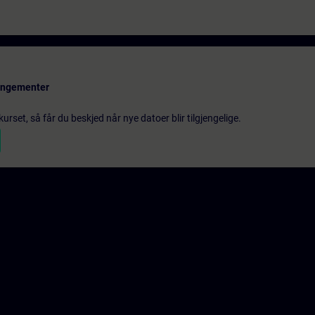
rangementer
urset, så får du beskjed når nye datoer blir tilgjengelige.