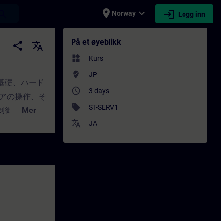
place
expand_more
login
earch
Norway
Logg inn
g - Faglig utvikling | SITRAIN
På et øyeblikk
share
translate
widgets
Kurs
where_to_vote
JP
基礎、ハード
access_time
3 days
ェアの操作、そ
sell
ST-SERV1
制御と監視、
Mer
translate
ステムを全体的に
JA
を理解できる
の診断、モジ
障害診断の実
"