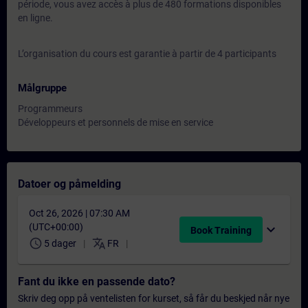
période, vous avez accès à plus de 480 formations disponibles
en ligne.
L’organisation du cours est garantie à partir de 4 participants
Målgruppe
Programmeurs
Développeurs et personnels de mise en service
Datoer og påmelding
Oct 26, 2026 | 07:30 AM
(UTC+00:00)
expand_more
Book Training
schedule
translate
5 dager
FR
Fant du ikke en passende dato?
Skriv deg opp på ventelisten for kurset, så får du beskjed når nye