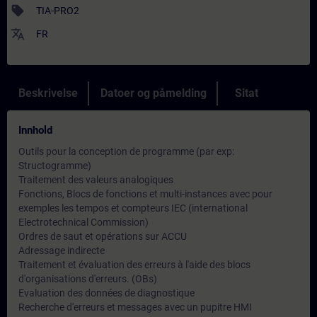
sell
TIA-PRO2
translate
FR
Beskrivelse
Datoer og påmelding
Sitat
Innhold
Outils pour la conception de programme (par exp:
Structogramme)
Traitement des valeurs analogiques
Fonctions, Blocs de fonctions et multi-instances avec pour
exemples les tempos et compteurs IEC (international
Electrotechnical Commission)
Ordres de saut et opérations sur ACCU
Adressage indirecte
Traitement et évaluation des erreurs à l'aide des blocs
d'organisations d'erreurs. (OBs)
Evaluation des données de diagnostique
Recherche d'erreurs et messages avec un pupitre HMI