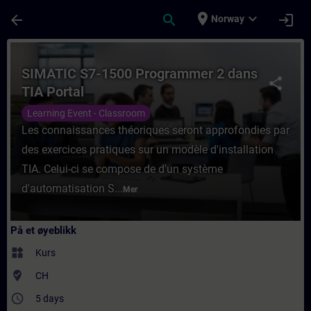
Gå til hovedinnhold
Siden er lastet inn
place
expand_more
arrow_back
search
login
Norway
Kurs - SIMATIC S7-1500 Programmer 2 dans 
SIMATIC S7-1500 Programmer 2 dans
share
TIA Portal
Learning Event - Classroom
Les connaissances théoriques seront approfondies par
des exercices pratiques sur un modèle d'installation
TIA. Celui-ci se compose de d'un système
d'automatisation S...
Mer
På et øyeblikk
widgets
Kurs
where_to_vote
CH
access_time
5 days