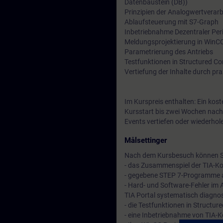
Datenbaustein (DB))
Prinzipien der Analogwertverar
Ablaufsteuerung mit S7-Graph
Inbetriebnahme Dezentraler Per
Meldungsprojektierung in WinC
Parametrierung des Antriebs
Testfunktionen in Structured C
Vertiefung der Inhalte durch p
Im Kurspreis enthalten: Ein kos
Kursstart bis zwei Wochen nach
Events vertiefen oder wiederhol
Målsettinger
Nach dem Kursbesuch können S
- das Zusammenspiel der TIA-K
- gegebene STEP 7-Programme au
- Hard- und Software-Fehler im
TIA Portal systematisch diagno
- die Testfunktionen in Structu
- eine Inbetriebnahme von TIA-