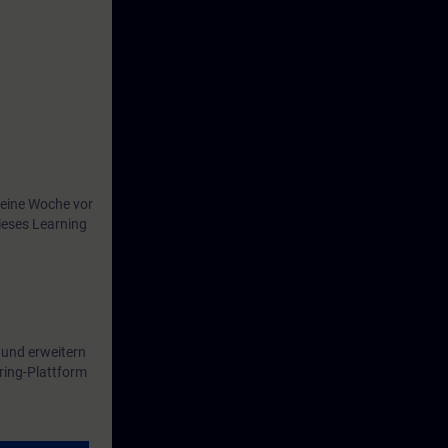
n SIMATIC S7-
 Sie in der
fallzeiten zu
eine Woche vor
ieses Learning
 und erweitern
ring-Plattform