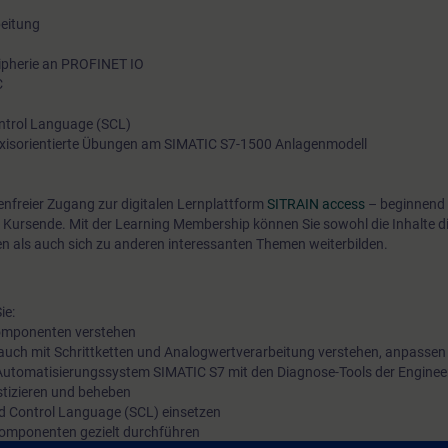
beitung
Testfunktionen kennen. Sie realisieren eine Ablaufsteuerung i
GRAPH und binden eine Analogwertverarbeitung ein. Somit sind
ipherie an PROFINET IO
Lage, Ihre Anlage an neue Anforderungen anzupassen und Aus
C
verkürzen.
ontrol Language (SCL)
raxisorientierte Übungen am SIMATIC S7-1500 Anlagenmodell
tenfreier Zugang zur digitalen Lernplattform
SITRAIN access
– beginnend 
 Kursende. Mit der Learning Membership können Sie sowohl die Inhalte d
en als auch sich zu anderen interessanten Themen weiterbilden.
ie:
omponenten verstehen
ch mit Schrittketten und Analogwertverarbeitung verstehen, anpassen
 Automatisierungssystem SIMATIC S7 mit den Diagnose-Tools der Enginee
stizieren und beheben
red Control Language (SCL) einsetzen
Komponenten gezielt durchführen