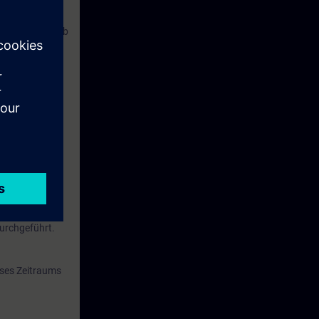
nlagenmodell.
d einem Antrieb
isse.
Ihnen gewählte
ntspr. ZVEI auf
durchgeführt.
eses Zeitraums