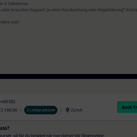
n.4 Teilnehmer.
g oder brauchen Support zu einer Kursbuchung oder Registrierung? Konta
iemens.com
C+00:00)
Book Tr
location_on
3 190,00
2 Ledige plasser
Zürich
dato?
urset, så får du beskjed når nye datoer blir tilgjengelige.