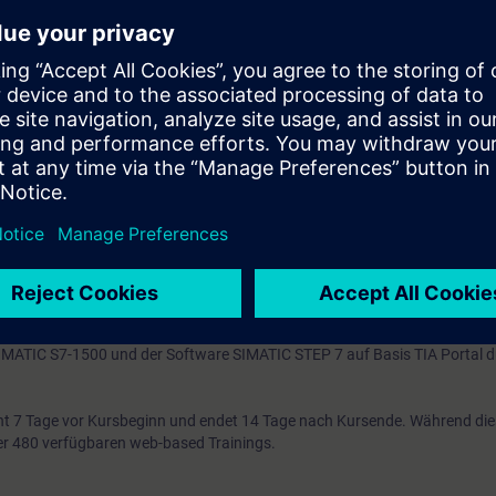
ch kleine Änderungen bzw. Erweiterungen an neue Bedingungen anpassen
 vertiefen Sie durch zahlreiche praxisorientierte Übungen an einem TIA-A
atisierungssystem SIMATIC S7-1500, dezentraler Peripherie ET200SP un
700 und einem Bandmodell.
chend TIA-SERV1 und praktische Erfahrung in der Anwendung der Kenntn
tehenden Online-Eingangstest nutzen, um sicherzustellen, dass der von 
cht.
.
sen, der Sie auf den Abschluss als "Automatisierungstechniker/in Service e
rbereitet.
ITRAIN Certification Program".
 SIMATIC S7-1500 und der Software SIMATIC STEP 7 auf Basis TIA Portal 
t 7 Tage vor Kursbeginn und endet 14 Tage nach Kursende. Während di
über 480 verfügbaren web-based Trainings.