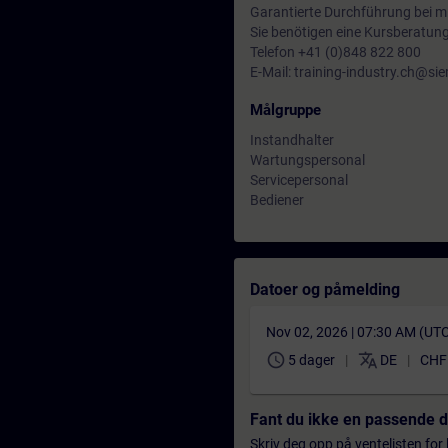
Garantierte Durchführung bei mi
Sie benötigen eine Kursberatun
Telefon +41 (0)848 822 800
E-Mail: training-industry.ch@s
Målgruppe
Instandhalter
Wartungspersonal
Servicepersonal
Bediener
Datoer og påmelding
Nov 02, 2026 | 07:30 AM (UT
schedule
translate
5 dager
DE
CHF 
Fant du ikke en passende 
Skriv deg opp på ventelisten for k