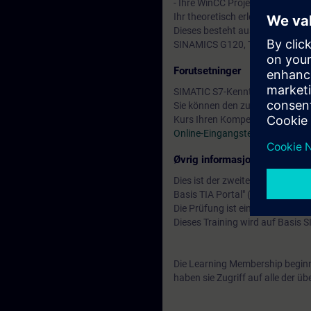
- Ihre WinCC Projektierung dur
Ihr theoretisch erlerntes Wissen
Dieses besteht aus einem Autom
SINAMICS G120, Touchpanel TP
Forutsetninger
SIMATIC S7-Kenntnisse entspre
Sie können den zur Verfügung s
Kurs Ihren Kompetenzen entspri
Online-Eingangstest TIA-SERV2
Øvrig informasjon
Dies ist der zweite von drei Kur
Basis TIA Portal" (CPT-FAST2) vo
Die Prüfung ist ein Modul des "S
Dieses Training wird auf Basis
Die Learning Membership beginn
haben sie Zugriff auf alle der 