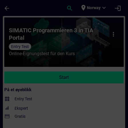
Gå til hovedinnhold
Siden er lastet inn
place
expand_more
arrow_back
search
login
Norway
Kurs - SIMATIC Programmieren 3 in TIA Port
SIMATIC Programmieren 3 in TIA
more_vert
Portal
Entry Test
Online-Eignungstest für den Kurs
Start
På et øyeblikk
widgets
Entry Test
Ekspert
payment
Gratis