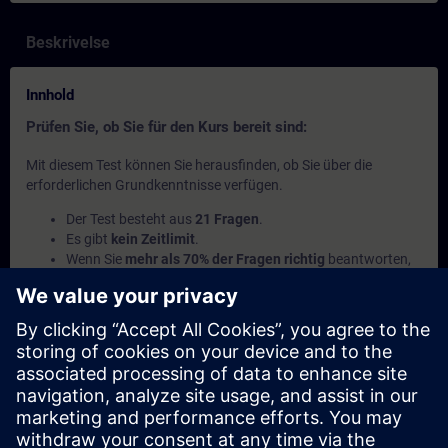
Beskrivelse
Innhold
Prüfen Sie, ob Sie für den Kurs bereit sind:
Mit diesem Test können Sie herausfinden, ob Sie über die
erforderlichen Grundkenntnisse verfügen.
Der Test besteht aus
21 Fragen
.
Es gibt
kein Zeitlimit
.
Wenn Sie
mehr als 70% der Fragen richtig
beantworten,
sind Sie bereit für den Kurs.
Wenn Sie
weniger als 70 %
erreichen, empfehlen wir
Ihnen, den Kurs
SIMATIC Programmieren 2 in TIA Portal
(TIA-PRO2) zu besuchen, um Ihre Grundlagen zu
vertiefen.
Dette innholdet er en del av