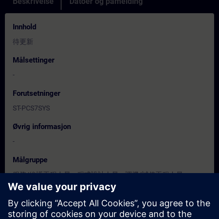
Beskrivelse
Datoer og påmelding
Innhold
待更新
Målsettinger
-
Forutsetninger
ST-PCS7SYS
Øvrig informasjon
-
Målgruppe
服務/維護工程人員、程式設計人員、調機/試俥工程人員
Datoer og påmelding