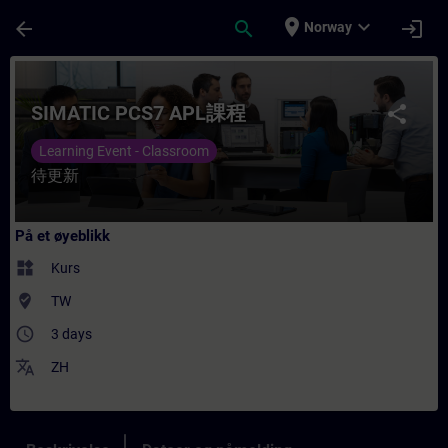
Gå til hovedinnhold
Siden er lastet inn
place
expand_more
arrow_back
search
login
Norway
Kurs - SIMATIC PCS7 APL課程 - Opplæring - 
SIMATIC PCS7 APL課程
share
Learning Event - Classroom
待更新
På et øyeblikk
widgets
Kurs
where_to_vote
TW
access_time
3 days
translate
ZH