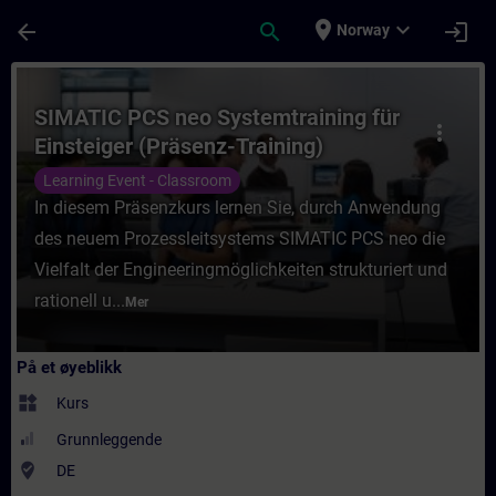
Gå til hovedinnhold
Siden er lastet inn
place
expand_more
arrow_back
search
login
Norway
Kurs - SIMATIC PCS neo Systemtraining für 
SIMATIC PCS neo Systemtraining für
more_vert
Einsteiger (Präsenz-Training)
Learning Event - Classroom
In diesem Präsenzkurs lernen Sie, durch Anwendung
des neuem Prozessleitsystems SIMATIC PCS neo die
Vielfalt der Engineeringmöglichkeiten strukturiert und
rationell u...
Mer
På et øyeblikk
widgets
Kurs
Grunnleggende
where_to_vote
DE