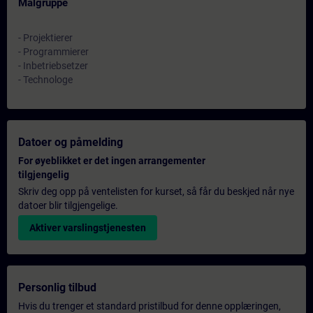
Målgruppe
- Projektierer
- Programmierer
- Inbetriebsetzer
- Technologe
Datoer og påmelding
For øyeblikket er det ingen arrangementer
tilgjengelig
Skriv deg opp på ventelisten for kurset, så får du beskjed når nye
datoer blir tilgjengelige.
Aktiver varslingstjenesten
Personlig tilbud
Hvis du trenger et standard pristilbud for denne opplæringen,