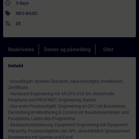
access_time
5 days
sell
NEO-BASIC
translate
DE
Beskrivelse
Datoer og påmelding
Sitat
Innhold
- Grundlagen: System Übersicht, neue Konzepte, Installation,
Zertifikate
- Hardware Engineering mit AS CPU 410-5H, dezentraler
Peripherie und PROFINET, Engineering Station
- Das erste Prozessobjekt: Engineering im CFC mit Bausteinen,
Darstellung im Monitoring & Control mit Bausteinsymbolen und
Faceplates, Laden des Programms
- Basisautomatisierung: Equipment Engineering mit Equipment
Hierarchy, Prozessobjekten der APL, einschließlich Spreadsheed
Engineering mit Queries und Excel