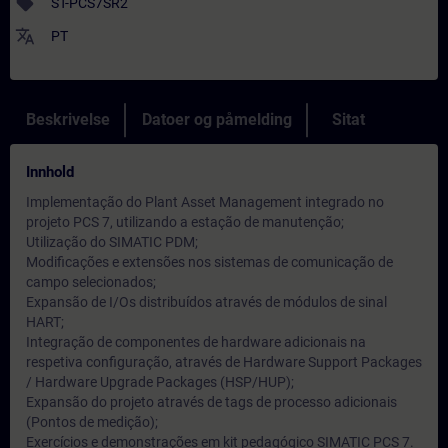
sell
ST-PCS7SR2
translate
PT
Beskrivelse
Datoer og påmelding
Sitat
Innhold
Implementação do Plant Asset Management integrado no
projeto PCS 7, utilizando a estação de manutenção;
Utilização do SIMATIC PDM;
Modificações e extensões nos sistemas de comunicação de
campo selecionados;
Expansão de I/Os distribuídos através de módulos de sinal
HART;
Integração de componentes de hardware adicionais na
respetiva configuração, através de Hardware Support Packages
/ Hardware Upgrade Packages (HSP/HUP);
Expansão do projeto através de tags de processo adicionais
(Pontos de medição);
Exercícios e demonstrações em kit pedagógico SIMATIC PCS 7.