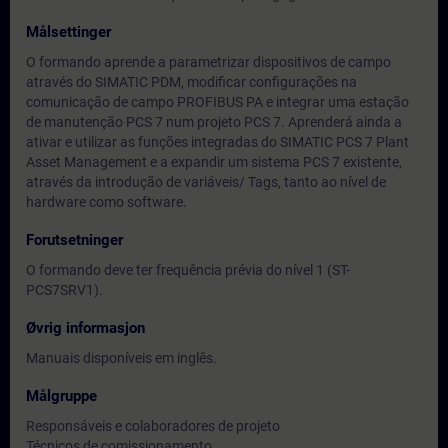
Målsettinger
O formando aprende a parametrizar dispositivos de campo
através do SIMATIC PDM, modificar configurações na
comunicação de campo PROFIBUS PA e integrar uma estação
de manutenção PCS 7 num projeto PCS 7. Aprenderá ainda a
ativar e utilizar as funções integradas do SIMATIC PCS 7 Plant
Asset Management e a expandir um sistema PCS 7 existente,
através da introdução de variáveis/ Tags, tanto ao nível de
hardware como software.
Forutsetninger
O formando deve ter frequência prévia do nível 1 (ST-
PCS7SRV1).
Øvrig informasjon
Manuais disponíveis em inglês.
Målgruppe
Responsáveis e colaboradores de projeto
Técnicos de comissionamento