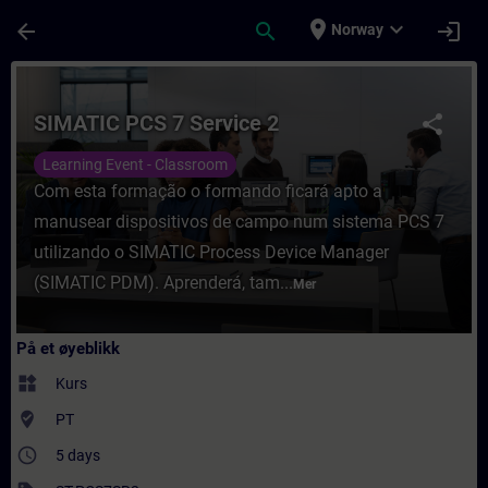
Gå til hovedinnhold
Siden er lastet inn
place
expand_more
arrow_back
search
login
Norway
Kurs - SIMATIC PCS 7 Service 2 - Opplæring
SIMATIC PCS 7 Service 2
share
Learning Event - Classroom
Com esta formação o formando ficará apto a
manusear dispositivos de campo num sistema PCS 7
utilizando o SIMATIC Process Device Manager
(SIMATIC PDM). Aprenderá, tam...
Mer
På et øyeblikk
widgets
Kurs
where_to_vote
PT
access_time
5 days