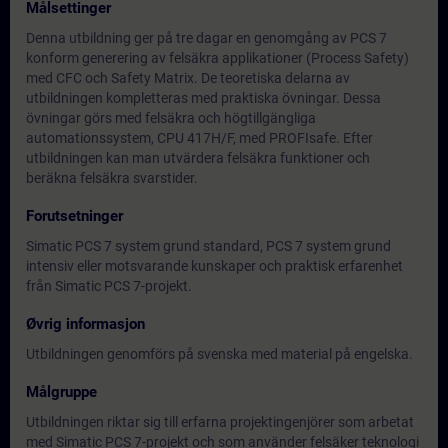
Målsettinger
Denna utbildning ger på tre dagar en genomgång av PCS 7
konform generering av felsäkra applikationer (Process Safety)
med CFC och Safety Matrix. De teoretiska delarna av
utbildningen kompletteras med praktiska övningar. Dessa
övningar görs med felsäkra och högtillgängliga
automationssystem, CPU 417H/F, med PROFIsafe. Efter
utbildningen kan man utvärdera felsäkra funktioner och
beräkna felsäkra svarstider.
Forutsetninger
Simatic PCS 7 system grund standard, PCS 7 system grund
intensiv eller motsvarande kunskaper och praktisk erfarenhet
från Simatic PCS 7-projekt.
Øvrig informasjon
Utbildningen genomförs på svenska med material på engelska.
Målgruppe
Utbildningen riktar sig till erfarna projektingenjörer som arbetat
med Simatic PCS 7-projekt och som använder felsäker teknologi