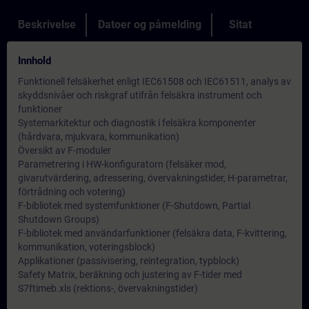
Beskrivelse
Datoer og påmelding
Sitat
Innhold
Funktionell felsäkerhet enligt IEC61508 och IEC61511, analys av
skyddsnivåer och riskgraf utifrån felsäkra instrument och
funktioner
Systemarkitektur och diagnostik i felsäkra komponenter
(hårdvara, mjukvara, kommunikation)
Översikt av F-moduler
Parametrering i HW-konfiguratorn (felsäker mod,
givarutvärdering, adressering, övervakningstider, H-parametrar,
förtrådning och votering)
F-bibliotek med systemfunktioner (F-Shutdown, Partial
Shutdown Groups)
F-bibliotek med användarfunktioner (felsäkra data, F-kvittering,
kommunikation, voteringsblock)
Applikationer (passivisering, reintegration, typblock)
Safety Matrix, beräkning och justering av F-tider med
S7ftimeb.xls (rektions-, övervakningstider)