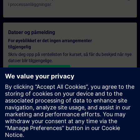
i processanläggningar.
Datoer og påmelding
For øyeblikket er det ingen arrangementer
tilgjengelig
Skriv deg opp på ventelisten for kurset, så får du beskjed når nye
datoer blir tilgjengelige.
Aktiver varslingstjenesten
Personlig tilbud
Hvis du trenger et standard pristilbud for denne opplæringen,
for eksempel til innkjøpsavdelingen, kan du klikke på lenken
nedenfor. Du må først oppgi noen personopplysninger, og
deretter vil du motta et pristilbud på e-post.
Gi tilbud