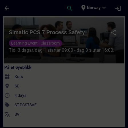
Gå til hovedinnhold
Siden er lastet inn
place
expand_more
arrow_back
search
login
Norway
Kurs - Simatic PCS 7 Process Safety - Oppl
Simatic PCS 7 Process Safety
share
Learning Event - Classroom
Tid: 3 dagar, dag 1 startar 09:00 - dag 3 slutar 16:00.
På et øyeblikk
widgets
Kurs
where_to_vote
SE
access_time
4 days
sell
ST-PCS7SAF
translate
SV