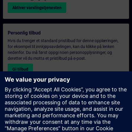
Aktiver varslingstjenesten
Personlig tilbud
Hvis du trenger et standard pristilbud for denne opplæringen,
for eksempel til innkjøpsavdelingen, kan du klikke på lenken
nedenfor. Du må først oppgi noen personopplysninger, og
deretter vil du motta et pristilbud på e-post.
Gi tilbud
Forespørsel om eksklusiv opplæring
Fyll ut skjemaet nedenfor hvis du ønsker et tilbud på et
eksklusivt kurs, enten på stedet, virtuelt eller på vårt SITRAIN-
kurssenter. Denne typen forespørsel passer for større grupper (6
personer eller flere). Etter at du har oppgitt kontaktinformasjon
og kursbehov, vil du motta et tilbud fra oss.