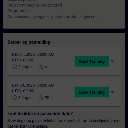
Project managers, project staff
Programmer
Commissioning engineers, configuration engineers
Datoer og påmelding
Dec 01, 2026 | 08:00 AM
(UTC+00:00)
expand_more
Book Training
schedule
translate
3 dager
NL
Dec 08, 2026 | 08:00 AM
(UTC+00:00)
expand_more
Book Training
schedule
translate
3 dager
FR
Fant du ikke en passende dato?
Skriv deg opp på ventelisten for kurset, så får du beskjed når nye
datoer blir tilgjengelige.