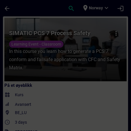
Gå til hovedinnhold
Siden er lastet inn
place
expand_more
arrow_back
search
login
Norway
Kurs - SIMATIC PCS 7 Process Safety - Oppl
SIMATIC PCS 7 Process Safety
more_vert
Learning Event - Classroom
In this course you learn how to generate a PCS 7
conform and failsafe application with CFC and Safety
Matrix.
På et øyeblikk
widgets
Kurs
Avansert
where_to_vote
BE_LU
access_time
3 days