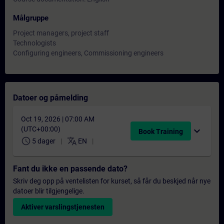
Målgruppe
Project managers, project staff
Technologists
Configuring engineers, Commissioning engineers
Datoer og påmelding
Oct 19, 2026 | 07:00 AM
(UTC+00:00)
expand_more
Book Training
schedule
translate
5 dager
EN
Fant du ikke en passende dato?
Skriv deg opp på ventelisten for kurset, så får du beskjed når nye
datoer blir tilgjengelige.
Aktiver varslingstjenesten