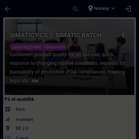
Gå til hovedinnhold
Siden er lastet inn
place
expand_more
arrow_back
search
login
Norway
Kurs - SIMATIC PCS 7, SIMATIC BATCH - Opp
SIMATIC PCS 7, SIMATIC BATCH
more_vert
Learning Event - Classroom
Consistent product quality for all batches, quick
response to changing market conditions, requests for
traceability of production (FDA compliance), meeting
legal sta...
Mer
På et øyeblikk
widgets
Kurs
Avansert
where_to_vote
BE_LU
access_time
5 days