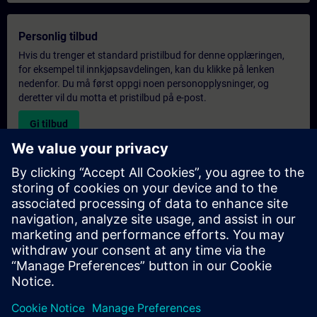
Personlig tilbud
Hvis du trenger et standard pristilbud for denne opplæringen,
for eksempel til innkjøpsavdelingen, kan du klikke på lenken
nedenfor. Du må først oppgi noen personopplysninger, og
deretter vil du motta et pristilbud på e-post.
Gi tilbud
Forespørsel om eksklusiv opplæring
Fyll ut skjemaet nedenfor hvis du ønsker et tilbud på et
eksklusivt kurs, enten på stedet, virtuelt eller på vårt SITRAIN-
kurssenter. Denne typen forespørsel passer for større grupper (6
personer eller flere). Etter at du har oppgitt kontaktinformasjon
og kursbehov, vil du motta et tilbud fra oss.
Be om eksklusivt tilbud