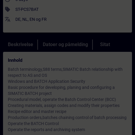
sell
ST-PCS7BAT
translate
DE
,
NL
,
EN
og
FR
Beskrivelse
Datoer og påmelding
Sitat
Innhold
Batch terminology,S88 terms,SIMATIC Batch relationship with
respect to AS and OS
Windows and BATCH Application Security
Basic procedure for developing, planing and configuring a
SIMATIC BATCH project
Procedural model, operate the Batch Control Center (BCC)
Creating materials, assign codes and modify their properties
Recipe editor and master recipe
Production orders,batches chaining control of batch processing
Operate the BATCH Control
Operate the reports and archiving system