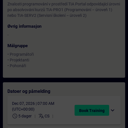
Znalosti programování v prostředí TIA Portal odpovídající úrovni
po absolvování kurzů TIA-PRO1 (Programování – úroveň 1)
nebo TIA-SERV2 (Servisní školení – úroveň 2)
Øvrig informasjon
-
Målgruppe
• Programátoři
• Projektanti
• Pohonáři
Datoer og påmelding
Dec 07, 2026 | 07:00 AM
(UTC+00:00)
expand_more
Book Training
schedule
translate
5 dager
CS