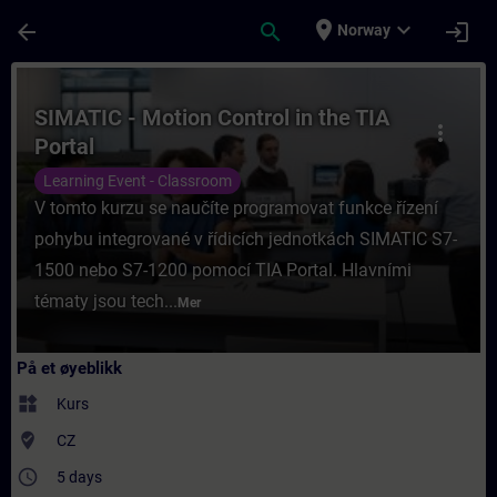
Gå til hovedinnhold
Siden er lastet inn
place
expand_more
arrow_back
search
login
Norway
Kurs - SIMATIC - Motion Control in the TIA 
SIMATIC - Motion Control in the TIA
more_vert
Portal
Learning Event - Classroom
V tomto kurzu se naučíte programovat funkce řízení
pohybu integrované v řídicích jednotkách SIMATIC S7-
1500 nebo S7-1200 pomocí TIA Portal. Hlavními
tématy jsou tech...
Mer
På et øyeblikk
widgets
Kurs
where_to_vote
CZ
access_time
5 days