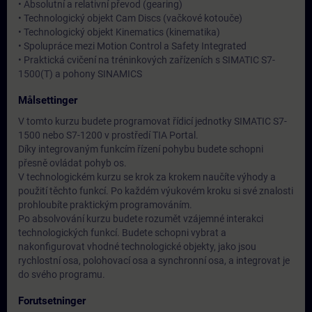
• Absolutní a relativní převod (gearing)
• Technologický objekt Cam Discs (vačkové kotouče)
• Technologický objekt Kinematics (kinematika)
• Spolupráce mezi Motion Control a Safety Integrated
• Praktická cvičení na tréninkových zařízeních s SIMATIC S7-
1500(T) a pohony SINAMICS
Målsettinger
V tomto kurzu budete programovat řídicí jednotky SIMATIC S7-
1500 nebo S7-1200 v prostředí TIA Portal.
Díky integrovaným funkcím řízení pohybu budete schopni
přesně ovládat pohyb os.
V technologickém kurzu se krok za krokem naučíte výhody a
použití těchto funkcí. Po každém výukovém kroku si své znalosti
prohloubíte praktickým programováním.
Po absolvování kurzu budete rozumět vzájemné interakci
technologických funkcí. Budete schopni vybrat a
nakonfigurovat vhodné technologické objekty, jako jsou
rychlostní osa, polohovací osa a synchronní osa, a integrovat je
do svého programu.
Forutsetninger