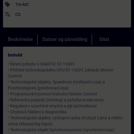
sell
TIA-MC
translate
CS
Beskrivelse
Datoer og påmelding
Sitat
Innhold
• Řízení pohybu s SIMATIC S7-1500T
• Přehled technologického CPU S7-1500T, základy Motion
Control
• Technologické objekty: SpeedAxis (rychlostní osa) a
PositioningAxis (polohovací osa)
• Programování pomocí instrukcí Motion Control
• Referenční pojezdy (homing) a pohybové sekvence
• Regulace v uzavřené smyčce a její optimalizace
• Chybová hlášení a diagnostika
• Technologické objekty: výstupní vačka (Output Cam) a měřicí
vstup (Measuring Input)
• Technologický objekt SynchronousAxis (synchronní osa)