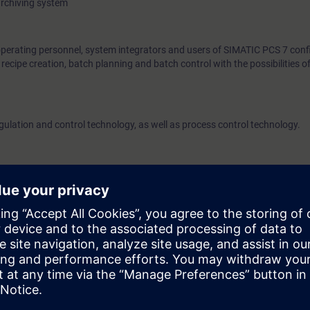
archiving system
operating personnel, system integrators and users of SIMATIC PCS 7 confi
ecipe creation, batch planning and batch control with the possibilities 
egulation and control technology, as well as process control technology.
l training environment is required, which is provided by us.
the technical requirements for the best possible use.
al requirements with VLab
e access to the digital learning platform
SITRAIN access
– starting one w
ks after the end of the course.