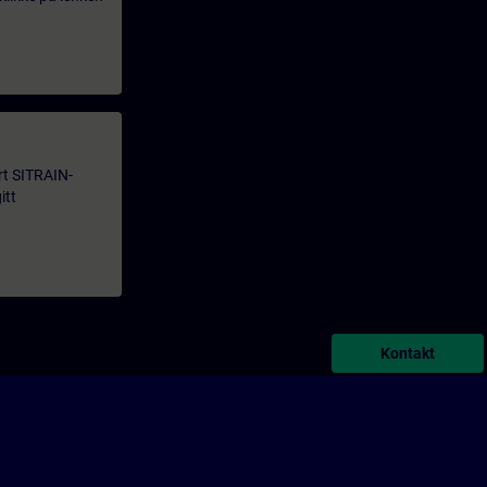
årt SITRAIN-
itt
Kontakt