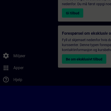
nedenfor. Du må først oppgi noen
Gi tilbud
Forespørsel om eksklusiv 
Fyll ut skjemaet nedenfor hvis du
kurssenter. Denne typen forespørs
kontaktinformasjon og kursbehov,
settings
Miljøer
Be om eksklusivt tilbud
apps
Apper
help_outline
Hjelp