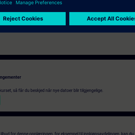
ou can deepen or repeat the content of this Learning Event as well as co
opics.
ct planners
rangementer
urset, så får du beskjed når nye datoer blir tilgjengelige.
tilbud for denne opplæringen, for eksempel til innkjøpsavdelingen, kan du 