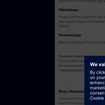
Operation of the reporting and 
Målsettinger
Project planners, planning and 
learn about standard-compliant r
BATCH.
Forutsetninger
Basic knowledge of electrical, r
Technical Requirements
For the online training, a virtua
We recommend that you consider 
-
Information about the technic
Øvrig informasjon
Included in the course price: Fre
start of the course until two wee