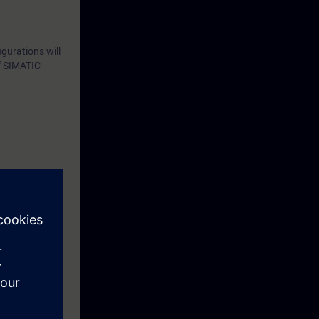
gurations will
of SIMATIC
eek before the