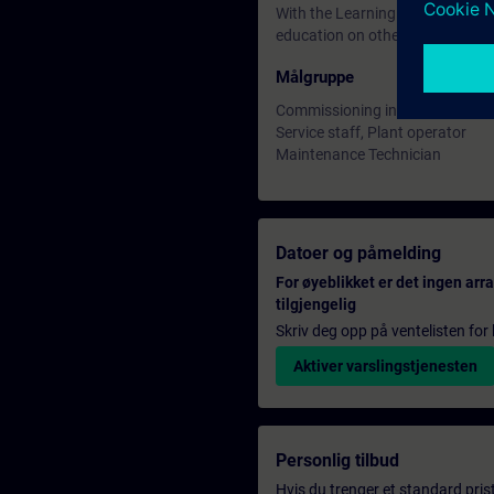
With the Learning Membership, y
education on other interesting t
Målgruppe
Commissioning installers, proje
Service staff, Plant operator
Maintenance Technician
Datoer og påmelding
For øyeblikket er det ingen ar
tilgjengelig
Skriv deg opp på ventelisten for k
Aktiver varslingstjenesten
Personlig tilbud
Hvis du trenger et standard pris