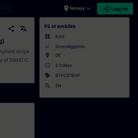
place
expand_more
login
earch
Norway
Logg inn
æring - Opplæring - Faglig utvikling | SIT
På et øyeblikk
share
translate
widgets
Kurs
g)
Grunnleggende
mpliant recipe
where_to_vote
DE
ies of SIMATIC
access_time
2.5 days
sell
ST-PCS7BOP
translate
EN