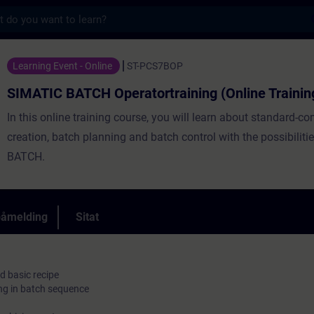
s
 Operatortraining (Online Training) - Oppl
Learning Event - Online
ST-PCS7BOP
SIMATIC BATCH Operatortraining (Online Trainin
In this online training course, you will learn about standard-co
creation, batch planning and batch control with the possibilit
BATCH.
påmelding
Sitat
d basic recipe
ng in batch sequence