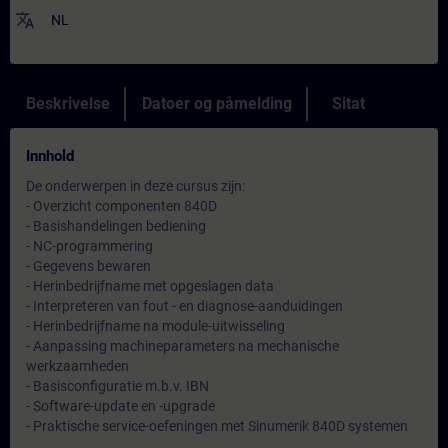
translate
NL
Beskrivelse
Datoer og påmelding
Sitat
Innhold
De onderwerpen in deze cursus zijn:
- Overzicht componenten 840D
- Basishandelingen bediening
- NC-programmering
- Gegevens bewaren
- Herinbedrijfname met opgeslagen data
- Interpreteren van fout - en diagnose-aanduidingen
- Herinbedrijfname na module-uitwisseling
- Aanpassing machineparameters na mechanische
werkzaamheden
- Basisconfiguratie m.b.v. IBN
- Software-update en -upgrade
- Praktische service-oefeningen met Sinumerik 840D systemen