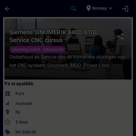
Gå til hovedinnhold
Siden er lastet inn
place
expand_more
arrow_back
search
login
Norway
Kurs - Siemens SINUMERIK 840D/810D Servi
Siemens SINUMERIK 840D/810D
share
Service CNC cursus
Learning Event - Classroom
Onderhoud en Service van de numerieke sturingen van
het CNC systeem Sinumerik 840D (Power-Line)
På et øyeblikk
widgets
Kurs
Avansert
where_to_vote
NL
access_time
5 days
sell
NC-84D-SK