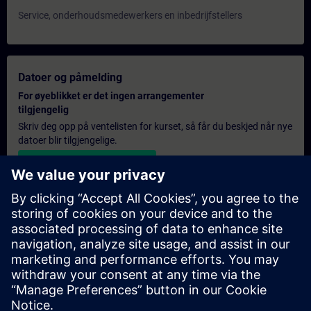
Service, onderhoudsmedewerkers en inbedrijfstellers
Datoer og påmelding
For øyeblikket er det ingen arrangementer
tilgjengelig
Skriv deg opp på ventelisten for kurset, så får du beskjed når nye
datoer blir tilgjengelige.
Aktiver varslingstjenesten
Personlig tilbud
Hvis du trenger et standard pristilbud for denne opplæringen,
for eksempel til innkjøpsavdelingen, kan du klikke på lenken
nedenfor. Du må først oppgi noen personopplysninger, og
deretter vil du motta et pristilbud på e-post.
Gi tilbud