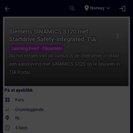
Gå til hovedinnhold
Siden er lastet inn
place
expand_more
arrow_back
search
login
Norway
Kurs - Siemens SINAMICS S120 met Startdriv
Siemens SINAMICS S120 met
more_vert
Startdrive,Safety-Integrated, TIA
Portal (regelbare aandrijving)
Learning Event - Classroom
Na het volgen van de cursus is de deelnemer in staat
een aandrijving met SINAMICS S120 op te bouwen in
TIA Portal.
På et øyeblikk
widgets
Kurs
Grunnleggende
where_to_vote
NL
access_time
4 days