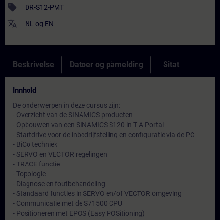
sell
DR-S12-PMT
translate
NL
og
EN
Beskrivelse
Datoer og påmelding
Sitat
Innhold
De onderwerpen in deze cursus zijn:
- Overzicht van de SINAMICS producten
- Opbouwen van een SINAMICS S120 in TIA Portal
- Startdrive voor de inbedrijfstelling en configuratie via de PC
- BiCo techniek
- SERVO en VECTOR regelingen
- TRACE functie
- Topologie
- Diagnose en foutbehandeling
- Standaard functies in SERVO en/of VECTOR omgeving
- Communicatie met de S71500 CPU
- Positioneren met EPOS (Easy POSitioning)